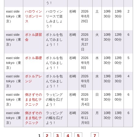
う！
east side
ハロウィン
ハロウィン
杉崎
2026
土
10時
13時
2
tokyo（東
リボンリー
リースで楽
年8月
30分
30分
京）
ス
しみましょ
29日
う！
east side
ボトル講習
ボトルを包
杉崎
2026
火
10時
12時
6
tokyo（東
会
んでみまし
年10
30分
00分
京）
ょう！！
月27
日
east side
ボトル基礎
ボトルを包
杉崎
2026
水
10時
12時
5
tokyo（東
んでみまし
年9月
30分
00分
京）
ょう！！
9日
east side
ボトルアレ
ボトルを包
杉崎
2026
水
13時
15時
4
tokyo（東
ンジ
んでみまし
年9月
30分
30分
京）
ょう！！
9日
east side
倒さずその
ラッピング
杉崎
2026
日
10時
13時
6
tokyo（東
まま包むテ
の幅を広げ
年10
30分
00分
京）
クニック
よう！
月4日
east side
倒さずその
ラッピング
杉崎
2026
月
10時
13時
6
tokyo（東
まま包むテ
の幅を広げ
年11
30分
00分
京）
クニック
よう！
月9日
1
2
3
4
5
...
7