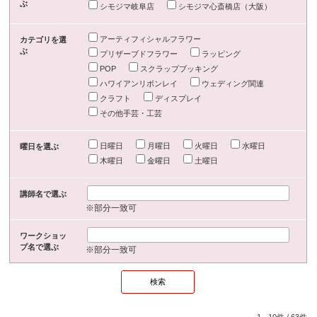
ぶ
シモジマ岐阜店
シモジマ心斎橋店（大阪）
アーティフィシャルフラワー
カテゴリを選
ぶ
プリザーブドフラワー
ラッピング
POP
スクラップブッキング
ハワイアンリボンレイ
ウェディング関連
クラフト
ディスプレイ
その他手芸・工芸
日曜日
月曜日
火曜日
水曜日
曜日を選ぶ
木曜日
金曜日
土曜日
講師名で選ぶ
※部分一致可
ワークショッ
プ名で選ぶ
※部分一致可