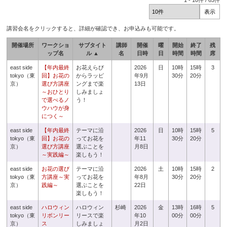
1
-
10
件 /
63
件
講習会名をクリックすると、詳細が確認でき、お申込みも可能です。
開催場所
ワークショ
サブタイト
講師
開催
曜
開始
終了
残
ップ名
ル ▲
名
日時
日
時間
時間
席
east side
【年内最終
お花えらび
2026
日
10時
15時
3
tokyo（東
回】お花の
からラッピ
年9月
30分
20分
京）
選び方講座
ングまで楽
13日
～おひとり
しみましょ
で選べるノ
う！
ウハウが身
につく～
east side
【年内最終
テーマに沿
2026
日
10時
15時
5
tokyo（東
回】お花の
ってお花を
年11
30分
20分
京）
選び方講座
選ぶことを
月8日
～実践編～
楽しもう！
east side
お花の選び
テーマに沿
2026
土
10時
15時
2
tokyo（東
方講座～実
ってお花を
年8月
30分
20分
京）
践編～
選ぶことを
22日
楽しもう！
east side
ハロウィン
ハロウィン
杉崎
2026
金
13時
16時
5
tokyo（東
リボンリー
リースで楽
年10
00分
00分
京）
ス
しみましょ
月2日