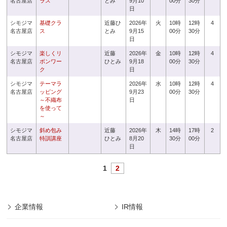
名古屋店
ラス
とみ
9月10
00分
30分
日
シモジマ
基礎クラ
近藤ひ
2026年
火
10時
12時
4
名古屋店
ス
とみ
9月15
00分
30分
日
シモジマ
楽しくリ
近藤
2026年
金
10時
12時
4
名古屋店
ボンワー
ひとみ
9月18
00分
30分
ク
日
シモジマ
テーマラ
2026年
水
10時
12時
4
名古屋店
ッピング
9月23
00分
30分
～不織布
日
を使って
～
シモジマ
斜め包み
近藤
2026年
木
14時
17時
2
名古屋店
特訓講座
ひとみ
8月20
30分
00分
日
1
2
企業情報
IR情報