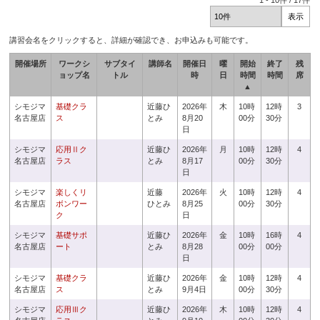
1
-
10
件 /
17
件
講習会名をクリックすると、詳細が確認でき、お申込みも可能です。
開催場所
ワークシ
サブタイ
講師名
開催日
曜
開始
終了
残
ョップ名
トル
時
日
時間
時間
席
▲
シモジマ
基礎クラ
近藤ひ
2026年
木
10時
12時
3
名古屋店
ス
とみ
8月20
00分
30分
日
シモジマ
応用Ⅱク
近藤ひ
2026年
月
10時
12時
4
名古屋店
ラス
とみ
8月17
00分
30分
日
シモジマ
楽しくリ
近藤
2026年
火
10時
12時
4
名古屋店
ボンワー
ひとみ
8月25
00分
30分
ク
日
シモジマ
基礎サポ
近藤ひ
2026年
金
10時
16時
4
名古屋店
ート
とみ
8月28
00分
00分
日
シモジマ
基礎クラ
近藤ひ
2026年
金
10時
12時
4
名古屋店
ス
とみ
9月4日
00分
30分
シモジマ
応用Ⅲク
近藤ひ
2026年
木
10時
12時
4