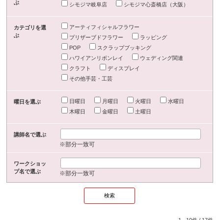
ぶ
シモジマ岐阜店
シモジマ心斎橋店（大阪）
アーティフィシャルフラワー
カテゴリを選
ぶ
プリザーブドフラワー
ラッピング
POP
スクラップブッキング
ハワイアンリボンレイ
ウェディング関連
クラフト
ディスプレイ
その他手芸・工芸
日曜日
月曜日
火曜日
水曜日
曜日を選ぶ
木曜日
金曜日
土曜日
講師名で選ぶ
※部分一致可
ワークショッ
プ名で選ぶ
※部分一致可