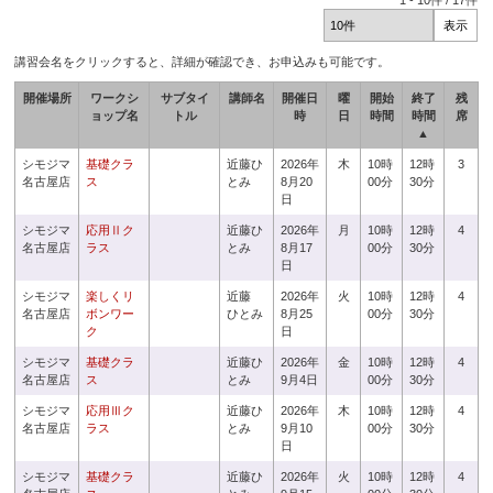
1
-
10
件 /
17
件
講習会名をクリックすると、詳細が確認でき、お申込みも可能です。
開催場所
ワークシ
サブタイ
講師名
開催日
曜
開始
終了
残
ョップ名
トル
時
日
時間
時間
席
▲
シモジマ
基礎クラ
近藤ひ
2026年
木
10時
12時
3
名古屋店
ス
とみ
8月20
00分
30分
日
シモジマ
応用Ⅱク
近藤ひ
2026年
月
10時
12時
4
名古屋店
ラス
とみ
8月17
00分
30分
日
シモジマ
楽しくリ
近藤
2026年
火
10時
12時
4
名古屋店
ボンワー
ひとみ
8月25
00分
30分
ク
日
シモジマ
基礎クラ
近藤ひ
2026年
金
10時
12時
4
名古屋店
ス
とみ
9月4日
00分
30分
シモジマ
応用Ⅲク
近藤ひ
2026年
木
10時
12時
4
名古屋店
ラス
とみ
9月10
00分
30分
日
シモジマ
基礎クラ
近藤ひ
2026年
火
10時
12時
4