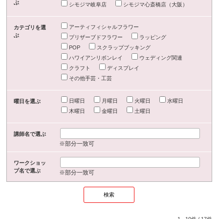
ぶ
シモジマ岐阜店
シモジマ心斎橋店（大阪）
アーティフィシャルフラワー
カテゴリを選
ぶ
プリザーブドフラワー
ラッピング
POP
スクラップブッキング
ハワイアンリボンレイ
ウェディング関連
クラフト
ディスプレイ
その他手芸・工芸
日曜日
月曜日
火曜日
水曜日
曜日を選ぶ
木曜日
金曜日
土曜日
講師名で選ぶ
※部分一致可
ワークショッ
プ名で選ぶ
※部分一致可