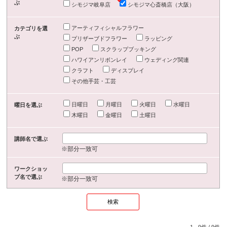
ぶ
シモジマ岐阜店
シモジマ心斎橋店（大阪）
アーティフィシャルフラワー
カテゴリを選
ぶ
プリザーブドフラワー
ラッピング
POP
スクラップブッキング
ハワイアンリボンレイ
ウェディング関連
クラフト
ディスプレイ
その他手芸・工芸
日曜日
月曜日
火曜日
水曜日
曜日を選ぶ
木曜日
金曜日
土曜日
講師名で選ぶ
※部分一致可
ワークショッ
プ名で選ぶ
※部分一致可