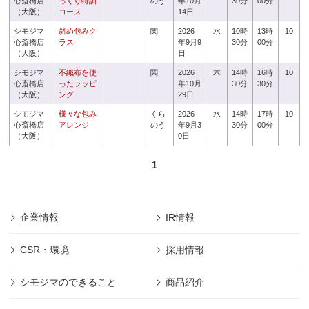
心斎橋店
っくり特訓
のう
年10月
30分
00分
（大阪）
コース
14日
シモジマ
斜め包みク
関
2026
水
10時
13時
10
心斎橋店
ラス
年9月9
30分
00分
（大阪）
日
シモジマ
不織布を使
関
2026
木
14時
16時
10
心斎橋店
ったラッピ
年10月
30分
30分
（大阪）
ング
29日
シモジマ
様々な包み
くら
2026
水
14時
17時
10
心斎橋店
アレンジ
のう
年9月3
30分
00分
（大阪）
0日
1
企業情報
IR情報
CSR・環境
採用情報
シモジマのできること
商品紹介