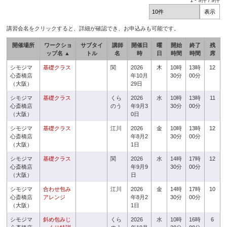
1
-
9
件 /
9
件
講習会名をクリックすると、詳細が確認でき、お申込みも可能です。
開催場所
ワークショ
サブタイ
講師
開催日
曜
開始
終了
残
ップ名 ▲
トル
名
時
日
時間
時間
席
シモジマ
基礎クラス
関
2026
木
10時
13時
12
心斎橋店
年10月
30分
00分
（大阪）
29日
シモジマ
基礎クラス
くら
2026
水
10時
13時
11
心斎橋店
のう
年9月3
30分
00分
（大阪）
0日
シモジマ
基礎クラス
江川
2026
金
10時
13時
12
心斎橋店
年8月2
30分
00分
（大阪）
1日
シモジマ
基礎クラス
関
2026
水
14時
17時
12
心斎橋店
年9月9
30分
00分
（大阪）
日
シモジマ
合わせ包み
江川
2026
金
14時
17時
10
心斎橋店
アレンジ
年8月2
30分
00分
（大阪）
1日
シモジマ
斜め包みじ
くら
2026
水
10時
16時
6