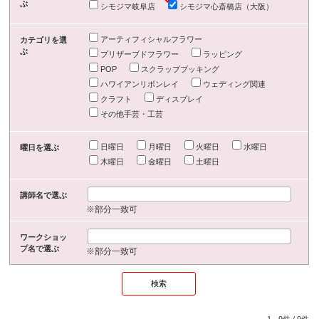
ぶ
シモジマ岐阜店
シモジマ心斎橋店（大阪）
アーティフィシャルフラワー
カテゴリを選
ぶ
プリザーブドフラワー
ラッピング
POP
スクラップブッキング
ハワイアンリボンレイ
ウェディング関連
クラフト
ディスプレイ
その他手芸・工芸
日曜日
月曜日
火曜日
水曜日
曜日を選ぶ
木曜日
金曜日
土曜日
講師名で選ぶ
※部分一致可
ワークショッ
プ名で選ぶ
※部分一致可