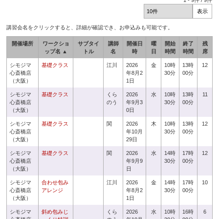
1
-
9
件 /
9
件
講習会名をクリックすると、詳細が確認でき、お申込みも可能です。
開催場所
ワークショ
サブタイ
講師
開催日
曜
開始
終了
残
ップ名 ▲
トル
名
時
日
時間
時間
席
シモジマ
基礎クラス
江川
2026
金
10時
13時
12
心斎橋店
年8月2
30分
00分
（大阪）
1日
シモジマ
基礎クラス
くら
2026
水
10時
13時
11
心斎橋店
のう
年9月3
30分
00分
（大阪）
0日
シモジマ
基礎クラス
関
2026
木
10時
13時
12
心斎橋店
年10月
30分
00分
（大阪）
29日
シモジマ
基礎クラス
関
2026
水
14時
17時
12
心斎橋店
年9月9
30分
00分
（大阪）
日
シモジマ
合わせ包み
江川
2026
金
14時
17時
10
心斎橋店
アレンジ
年8月2
30分
00分
（大阪）
1日
シモジマ
斜め包みじ
くら
2026
水
10時
16時
6