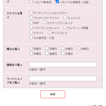
ぶ
シモジマ岐阜店
シモジマ心斎橋店（大阪）
アーティフィシャルフラワー
カテゴリを選
ぶ
プリザーブドフラワー
ラッピング
POP
スクラップブッキング
ハワイアンリボンレイ
ウェディング関連
クラフト
ディスプレイ
その他手芸・工芸
日曜日
月曜日
火曜日
水曜日
曜日を選ぶ
木曜日
金曜日
土曜日
講師名で選ぶ
※部分一致可
ワークショッ
プ名で選ぶ
※部分一致可