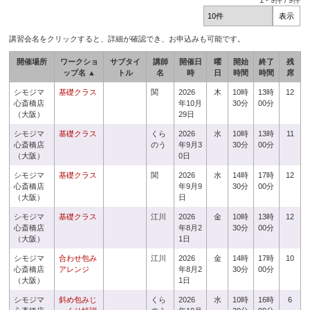
1
-
9
件 /
9
件
講習会名をクリックすると、詳細が確認でき、お申込みも可能です。
開催場所
ワークショ
サブタイ
講師
開催日
曜
開始
終了
残
ップ名 ▲
トル
名
時
日
時間
時間
席
シモジマ
基礎クラス
関
2026
木
10時
13時
12
心斎橋店
年10月
30分
00分
（大阪）
29日
シモジマ
基礎クラス
くら
2026
水
10時
13時
11
心斎橋店
のう
年9月3
30分
00分
（大阪）
0日
シモジマ
基礎クラス
関
2026
水
14時
17時
12
心斎橋店
年9月9
30分
00分
（大阪）
日
シモジマ
基礎クラス
江川
2026
金
10時
13時
12
心斎橋店
年8月2
30分
00分
（大阪）
1日
シモジマ
合わせ包み
江川
2026
金
14時
17時
10
心斎橋店
アレンジ
年8月2
30分
00分
（大阪）
1日
シモジマ
斜め包みじ
くら
2026
水
10時
16時
6