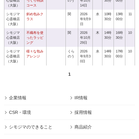
心斎橋店
っくり特訓
のう
年10月
30分
00分
（大阪）
コース
14日
シモジマ
斜め包みク
関
2026
水
10時
13時
11
心斎橋店
ラス
年9月9
30分
00分
（大阪）
日
シモジマ
不織布を使
関
2026
木
14時
16時
10
心斎橋店
ったラッピ
年10月
30分
30分
（大阪）
ング
29日
シモジマ
様々な包み
くら
2026
水
14時
17時
10
心斎橋店
アレンジ
のう
年9月3
30分
00分
（大阪）
0日
1
企業情報
IR情報
CSR・環境
採用情報
シモジマのできること
商品紹介