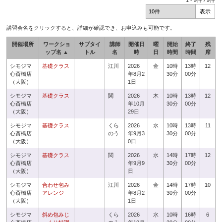
1
-
9
件 /
9
件
講習会名をクリックすると、詳細が確認でき、お申込みも可能です。
開催場所
ワークショ
サブタイ
講師
開催日
曜
開始
終了
残
ップ名 ▲
トル
名
時
日
時間
時間
席
シモジマ
基礎クラス
江川
2026
金
10時
13時
12
心斎橋店
年8月2
30分
00分
（大阪）
1日
シモジマ
基礎クラス
関
2026
木
10時
13時
12
心斎橋店
年10月
30分
00分
（大阪）
29日
シモジマ
基礎クラス
くら
2026
水
10時
13時
11
心斎橋店
のう
年9月3
30分
00分
（大阪）
0日
シモジマ
基礎クラス
関
2026
水
14時
17時
12
心斎橋店
年9月9
30分
00分
（大阪）
日
シモジマ
合わせ包み
江川
2026
金
14時
17時
10
心斎橋店
アレンジ
年8月2
30分
00分
（大阪）
1日
シモジマ
斜め包みじ
くら
2026
水
10時
16時
6