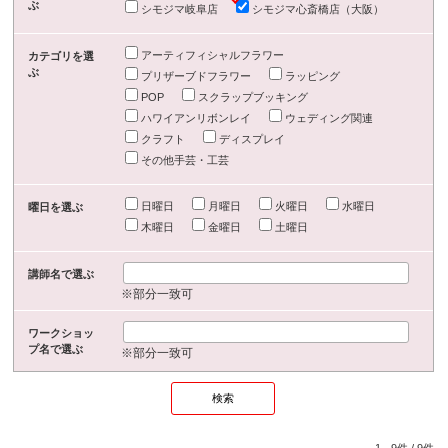
ぶ
シモジマ岐阜店
シモジマ心斎橋店（大阪）
アーティフィシャルフラワー
カテゴリを選
ぶ
プリザーブドフラワー
ラッピング
POP
スクラップブッキング
ハワイアンリボンレイ
ウェディング関連
クラフト
ディスプレイ
その他手芸・工芸
日曜日
月曜日
火曜日
水曜日
曜日を選ぶ
木曜日
金曜日
土曜日
講師名で選ぶ
※部分一致可
ワークショッ
プ名で選ぶ
※部分一致可