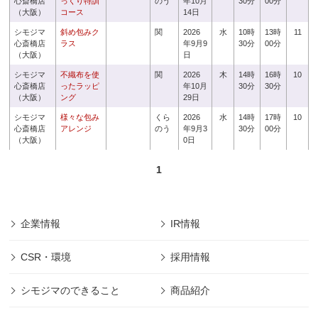
心斎橋店
っくり特訓
のう
年10月
30分
00分
（大阪）
コース
14日
シモジマ
斜め包みク
関
2026
水
10時
13時
11
心斎橋店
ラス
年9月9
30分
00分
（大阪）
日
シモジマ
不織布を使
関
2026
木
14時
16時
10
心斎橋店
ったラッピ
年10月
30分
30分
（大阪）
ング
29日
シモジマ
様々な包み
くら
2026
水
14時
17時
10
心斎橋店
アレンジ
のう
年9月3
30分
00分
（大阪）
0日
1
企業情報
IR情報
CSR・環境
採用情報
シモジマのできること
商品紹介