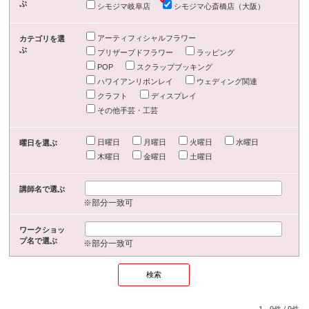
ぶ
シモジマ岐阜店
シモジマ心斎橋店（大阪）
アーティフィシャルフラワー
カテゴリを選
ぶ
プリザーブドフラワー
ラッピング
POP
スクラップブッキング
ハワイアンリボンレイ
ウェディング関連
クラフト
ディスプレイ
その他手芸・工芸
日曜日
月曜日
火曜日
水曜日
曜日を選ぶ
木曜日
金曜日
土曜日
講師名で選ぶ
※部分一致可
ワークショッ
プ名で選ぶ
※部分一致可