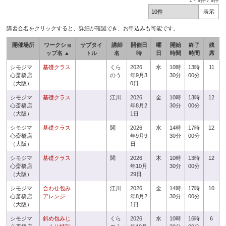
1
-
9
件 /
9
件
講習会名をクリックすると、詳細が確認でき、お申込みも可能です。
開催場所
ワークショ
サブタイ
講師
開催日
曜
開始
終了
残
ップ名 ▲
トル
名
時
日
時間
時間
席
シモジマ
基礎クラス
くら
2026
水
10時
13時
11
心斎橋店
のう
年9月3
30分
00分
（大阪）
0日
シモジマ
基礎クラス
江川
2026
金
10時
13時
12
心斎橋店
年8月2
30分
00分
（大阪）
1日
シモジマ
基礎クラス
関
2026
水
14時
17時
12
心斎橋店
年9月9
30分
00分
（大阪）
日
シモジマ
基礎クラス
関
2026
木
10時
13時
12
心斎橋店
年10月
30分
00分
（大阪）
29日
シモジマ
合わせ包み
江川
2026
金
14時
17時
10
心斎橋店
アレンジ
年8月2
30分
00分
（大阪）
1日
シモジマ
斜め包みじ
くら
2026
水
10時
16時
6