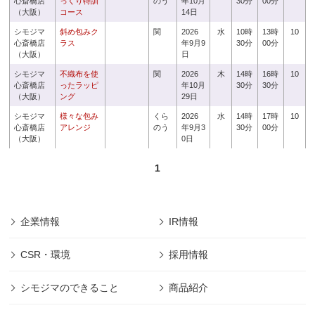
心斎橋店
っくり特訓
のう
年10月
30分
00分
（大阪）
コース
14日
シモジマ
斜め包みク
関
2026
水
10時
13時
10
心斎橋店
ラス
年9月9
30分
00分
（大阪）
日
シモジマ
不織布を使
関
2026
木
14時
16時
10
心斎橋店
ったラッピ
年10月
30分
30分
（大阪）
ング
29日
シモジマ
様々な包み
くら
2026
水
14時
17時
10
心斎橋店
アレンジ
のう
年9月3
30分
00分
（大阪）
0日
1
企業情報
IR情報
CSR・環境
採用情報
シモジマのできること
商品紹介