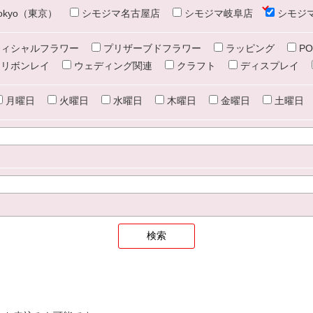
e tokyo（東京）
シモジマ名古屋店
シモジマ岐阜店
シモジ
ィシャルフラワー
プリザーブドフラワー
ラッピング
PO
リボンレイ
ウェディング関連
クラフト
ディスプレイ
月曜日
火曜日
水曜日
木曜日
金曜日
土曜日