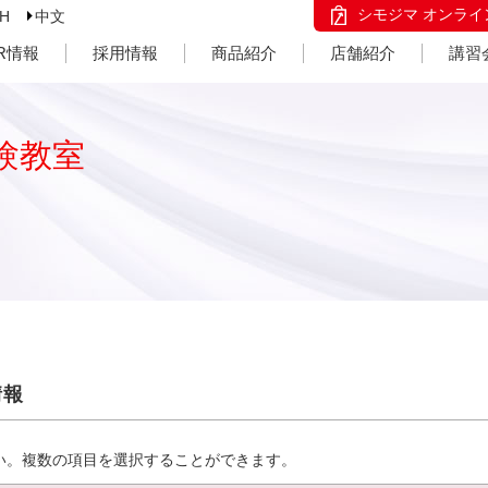
シモジマ オンライ
SH
中文
IR情報
採用情報
商品紹介
店舗紹介
講習
験教室
情報
い。複数の項目を選択することができます。