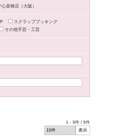
マ心斎橋店（大阪）
P
スクラップブッキング
その他手芸・工芸
1
-
9
件 /
9
件