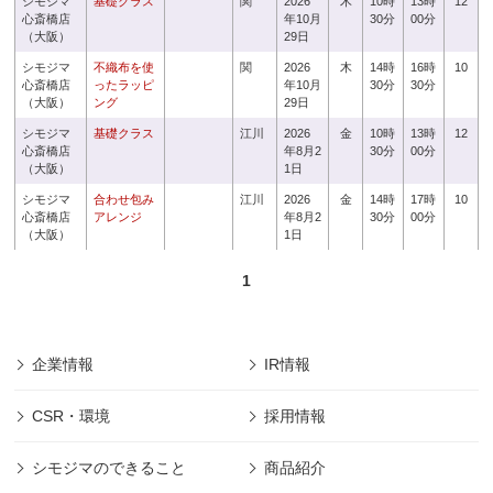
シモジマ
基礎クラス
関
2026
木
10時
13時
12
心斎橋店
年10月
30分
00分
（大阪）
29日
シモジマ
不織布を使
関
2026
木
14時
16時
10
心斎橋店
ったラッピ
年10月
30分
30分
（大阪）
ング
29日
シモジマ
基礎クラス
江川
2026
金
10時
13時
12
心斎橋店
年8月2
30分
00分
（大阪）
1日
シモジマ
合わせ包み
江川
2026
金
14時
17時
10
心斎橋店
アレンジ
年8月2
30分
00分
（大阪）
1日
1
企業情報
IR情報
CSR・環境
採用情報
シモジマのできること
商品紹介