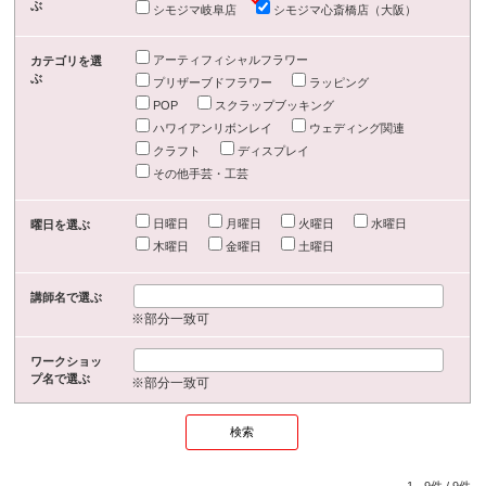
ぶ
シモジマ岐阜店
シモジマ心斎橋店（大阪）
アーティフィシャルフラワー
カテゴリを選
ぶ
プリザーブドフラワー
ラッピング
POP
スクラップブッキング
ハワイアンリボンレイ
ウェディング関連
クラフト
ディスプレイ
その他手芸・工芸
日曜日
月曜日
火曜日
水曜日
曜日を選ぶ
木曜日
金曜日
土曜日
講師名で選ぶ
※部分一致可
ワークショッ
プ名で選ぶ
※部分一致可