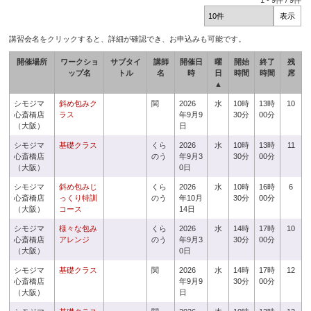
1
-
9
件 /
9
件
講習会名をクリックすると、詳細が確認でき、お申込みも可能です。
開催場所
ワークショ
サブタイ
講師
開催日
曜
開始
終了
残
ップ名
トル
名
時
日
時間
時間
席
▲
シモジマ
斜め包みク
関
2026
水
10時
13時
10
心斎橋店
ラス
年9月9
30分
00分
（大阪）
日
シモジマ
基礎クラス
くら
2026
水
10時
13時
11
心斎橋店
のう
年9月3
30分
00分
（大阪）
0日
シモジマ
斜め包みじ
くら
2026
水
10時
16時
6
心斎橋店
っくり特訓
のう
年10月
30分
00分
（大阪）
コース
14日
シモジマ
様々な包み
くら
2026
水
14時
17時
10
心斎橋店
アレンジ
のう
年9月3
30分
00分
（大阪）
0日
シモジマ
基礎クラス
関
2026
水
14時
17時
12
心斎橋店
年9月9
30分
00分
（大阪）
日