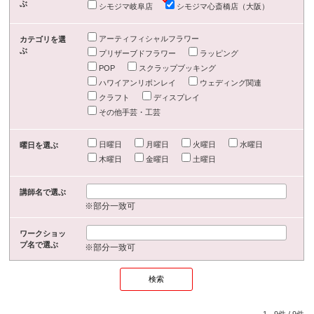
ぶ
シモジマ岐阜店
シモジマ心斎橋店（大阪）
アーティフィシャルフラワー
カテゴリを選
ぶ
プリザーブドフラワー
ラッピング
POP
スクラップブッキング
ハワイアンリボンレイ
ウェディング関連
クラフト
ディスプレイ
その他手芸・工芸
日曜日
月曜日
火曜日
水曜日
曜日を選ぶ
木曜日
金曜日
土曜日
講師名で選ぶ
※部分一致可
ワークショッ
プ名で選ぶ
※部分一致可