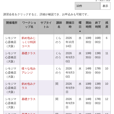
1
-
9
件 /
9
件
講習会名をクリックすると、詳細が確認でき、お申込みも可能です。
開催場所
ワークショ
サブタイ
講師
開催日
曜
開始
終了
残
ップ名
トル
名
時
日
時間
時間
席
▲
シモジマ
斜め包みじ
くら
2026
水
10時
16時
6
心斎橋店
っくり特訓
のう
年10月
30分
00分
（大阪）
コース
14日
シモジマ
基礎クラス
くら
2026
水
10時
13時
11
心斎橋店
のう
年9月3
30分
00分
（大阪）
0日
シモジマ
様々な包み
くら
2026
水
14時
17時
10
心斎橋店
アレンジ
のう
年9月3
30分
00分
（大阪）
0日
シモジマ
斜め包みク
関
2026
水
10時
13時
10
心斎橋店
ラス
年9月9
30分
00分
（大阪）
日
シモジマ
基礎クラス
関
2026
水
14時
17時
12
心斎橋店
年9月9
30分
00分
（大阪）
日