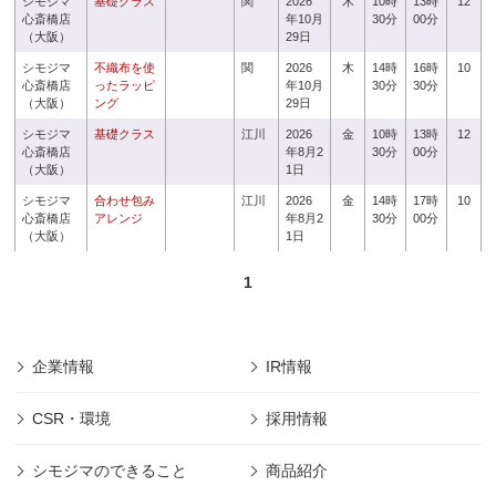
シモジマ
基礎クラス
関
2026
木
10時
13時
12
心斎橋店
年10月
30分
00分
（大阪）
29日
シモジマ
不織布を使
関
2026
木
14時
16時
10
心斎橋店
ったラッピ
年10月
30分
30分
（大阪）
ング
29日
シモジマ
基礎クラス
江川
2026
金
10時
13時
12
心斎橋店
年8月2
30分
00分
（大阪）
1日
シモジマ
合わせ包み
江川
2026
金
14時
17時
10
心斎橋店
アレンジ
年8月2
30分
00分
（大阪）
1日
1
企業情報
IR情報
CSR・環境
採用情報
シモジマのできること
商品紹介