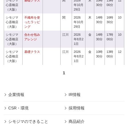
シモジマ
基礎クラス
関
2026
木
10時
13時
12
心斎橋店
年10月
30分
00分
（大阪）
29日
シモジマ
不織布を使
関
2026
木
14時
16時
10
心斎橋店
ったラッピ
年10月
30分
30分
（大阪）
ング
29日
シモジマ
合わせ包み
江川
2026
金
14時
17時
10
心斎橋店
アレンジ
年8月2
30分
00分
（大阪）
1日
シモジマ
基礎クラス
江川
2026
金
10時
13時
12
心斎橋店
年8月2
30分
00分
（大阪）
1日
1
企業情報
IR情報
CSR・環境
採用情報
シモジマのできること
商品紹介