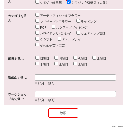
ぶ
シモジマ岐阜店
シモジマ心斎橋店（大阪）
アーティフィシャルフラワー
カテゴリを選
ぶ
プリザーブドフラワー
ラッピング
POP
スクラップブッキング
ハワイアンリボンレイ
ウェディング関連
クラフト
ディスプレイ
その他手芸・工芸
日曜日
月曜日
火曜日
水曜日
曜日を選ぶ
木曜日
金曜日
土曜日
講師名で選ぶ
※部分一致可
ワークショッ
プ名で選ぶ
※部分一致可