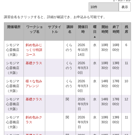
1
-
9
件 /
9
件
講習会名をクリックすると、詳細が確認でき、お申込みも可能です。
開催場所
ワークショ
サブタイ
講師
開催日
曜
開始
終了
残
ップ名
トル
名
時
日
時間
時間
席
▲
シモジマ
斜め包みじ
くら
2026
水
10時
16時
6
心斎橋店
っくり特訓
のう
年10月
30分
00分
（大阪）
コース
14日
シモジマ
基礎クラス
くら
2026
水
10時
13時
11
心斎橋店
のう
年9月3
30分
00分
（大阪）
0日
シモジマ
様々な包み
くら
2026
水
14時
17時
10
心斎橋店
アレンジ
のう
年9月3
30分
00分
（大阪）
0日
シモジマ
基礎クラス
関
2026
水
14時
17時
12
心斎橋店
年9月9
30分
00分
（大阪）
日
シモジマ
斜め包みク
関
2026
水
10時
13時
11
心斎橋店
ラス
年9月9
30分
00分
（大阪）
日