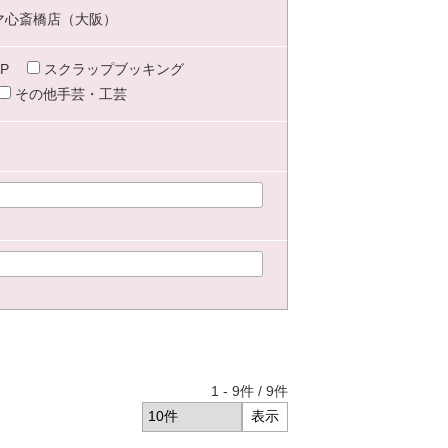
マ心斎橋店（大阪）
P
スクラップブッキング
その他手芸・工芸
1
-
9
件 /
9
件