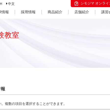
シモジマ オンライ
SH
中文
IR情報
採用情報
商品紹介
店舗紹介
講習
験教室
情報
い。複数の項目を選択することができます。