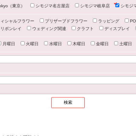
e tokyo（東京）
シモジマ名古屋店
シモジマ岐阜店
シモジ
ィシャルフラワー
プリザーブドフラワー
ラッピング
PO
リボンレイ
ウェディング関連
クラフト
ディスプレイ
月曜日
火曜日
水曜日
木曜日
金曜日
土曜日