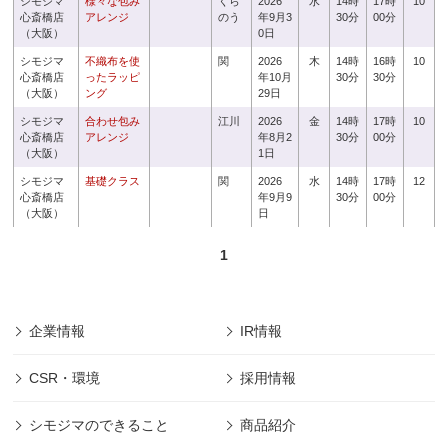
シモジマ
様々な包み
くら
2026
水
14時
17時
10
心斎橋店
アレンジ
のう
年9月3
30分
00分
（大阪）
0日
シモジマ
不織布を使
関
2026
木
14時
16時
10
心斎橋店
ったラッピ
年10月
30分
30分
（大阪）
ング
29日
シモジマ
合わせ包み
江川
2026
金
14時
17時
10
心斎橋店
アレンジ
年8月2
30分
00分
（大阪）
1日
シモジマ
基礎クラス
関
2026
水
14時
17時
12
心斎橋店
年9月9
30分
00分
（大阪）
日
1
企業情報
IR情報
CSR・環境
採用情報
シモジマのできること
商品紹介