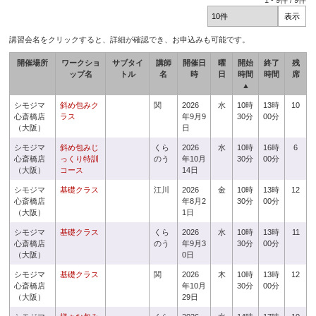
1
-
9
件 /
9
件
講習会名をクリックすると、詳細が確認でき、お申込みも可能です。
開催場所
ワークショ
サブタイ
講師
開催日
曜
開始
終了
残
ップ名
トル
名
時
日
時間
時間
席
▲
シモジマ
斜め包みク
関
2026
水
10時
13時
10
心斎橋店
ラス
年9月9
30分
00分
（大阪）
日
シモジマ
斜め包みじ
くら
2026
水
10時
16時
6
心斎橋店
っくり特訓
のう
年10月
30分
00分
（大阪）
コース
14日
シモジマ
基礎クラス
江川
2026
金
10時
13時
12
心斎橋店
年8月2
30分
00分
（大阪）
1日
シモジマ
基礎クラス
くら
2026
水
10時
13時
11
心斎橋店
のう
年9月3
30分
00分
（大阪）
0日
シモジマ
基礎クラス
関
2026
木
10時
13時
12
心斎橋店
年10月
30分
00分
（大阪）
29日