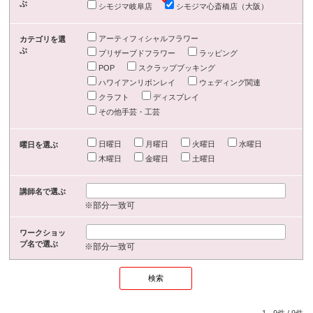
ぶ
シモジマ岐阜店
シモジマ心斎橋店（大阪）
アーティフィシャルフラワー
カテゴリを選
ぶ
プリザーブドフラワー
ラッピング
POP
スクラップブッキング
ハワイアンリボンレイ
ウェディング関連
クラフト
ディスプレイ
その他手芸・工芸
日曜日
月曜日
火曜日
水曜日
曜日を選ぶ
木曜日
金曜日
土曜日
講師名で選ぶ
※部分一致可
ワークショッ
プ名で選ぶ
※部分一致可