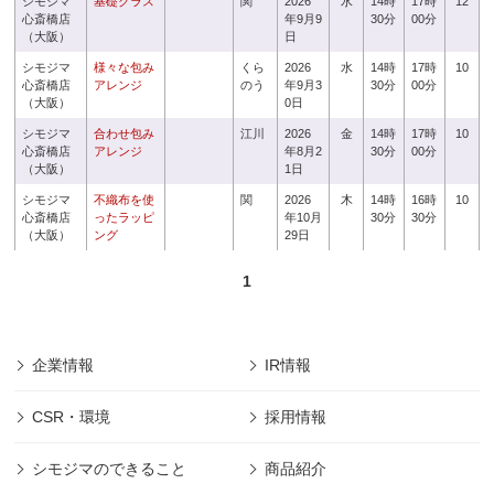
シモジマ
基礎クラス
関
2026
水
14時
17時
12
心斎橋店
年9月9
30分
00分
（大阪）
日
シモジマ
様々な包み
くら
2026
水
14時
17時
10
心斎橋店
アレンジ
のう
年9月3
30分
00分
（大阪）
0日
シモジマ
合わせ包み
江川
2026
金
14時
17時
10
心斎橋店
アレンジ
年8月2
30分
00分
（大阪）
1日
シモジマ
不織布を使
関
2026
木
14時
16時
10
心斎橋店
ったラッピ
年10月
30分
30分
（大阪）
ング
29日
1
企業情報
IR情報
CSR・環境
採用情報
シモジマのできること
商品紹介