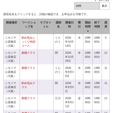
1
-
9
件 /
9
件
講習会名をクリックすると、詳細が確認でき、お申込みも可能です。
開催場所
ワークショ
サブタイ
講師
開催日
曜
開始
終了
残
ップ名
トル
名
時
日
時間
時間
席
▲
シモジマ
斜め包みじ
くら
2026
水
10時
16時
6
心斎橋店
っくり特訓
のう
年10月
30分
00分
（大阪）
コース
14日
シモジマ
基礎クラス
関
2026
木
10時
13時
12
心斎橋店
年10月
30分
00分
（大阪）
29日
シモジマ
基礎クラス
くら
2026
水
10時
13時
11
心斎橋店
のう
年9月3
30分
00分
（大阪）
0日
シモジマ
斜め包みク
関
2026
水
10時
13時
11
心斎橋店
ラス
年9月9
30分
00分
（大阪）
日
シモジマ
基礎クラス
江川
2026
金
10時
13時
12
心斎橋店
年8月2
30分
00分
（大阪）
1日