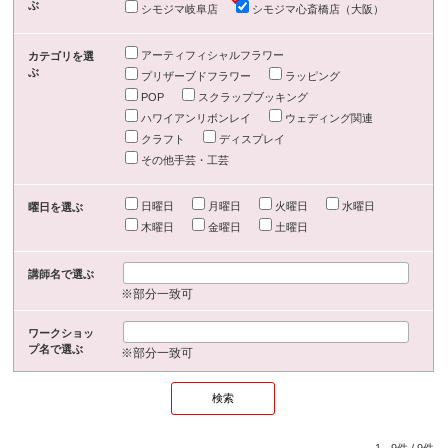
ぶ
シモジマ岐阜店
シモジマ心斎橋店（大阪）
アーティフィシャルフラワー
カテゴリを選
ぶ
プリザーブドフラワー
ラッピング
POP
スクラップブッキング
ハワイアンリボンレイ
ウェディング関連
クラフト
ディスプレイ
その他手芸・工芸
日曜日
月曜日
火曜日
水曜日
曜日を選ぶ
木曜日
金曜日
土曜日
講師名で選ぶ
※部分一致可
ワークショッ
プ名で選ぶ
※部分一致可