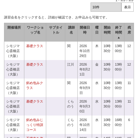
1
-
9
件 /
9
件
講習会名をクリックすると、詳細が確認でき、お申込みも可能です。
開催場所
ワークショ
サブタイ
講師
開催日
曜
開始
終了
残
ップ名
トル
名
時
日
時間
時間
席
▲
シモジマ
基礎クラス
関
2026
木
10時
13時
12
心斎橋店
年10月
30分
00分
（大阪）
29日
シモジマ
基礎クラス
江川
2026
金
10時
13時
12
心斎橋店
年8月2
30分
00分
（大阪）
1日
シモジマ
斜め包みク
関
2026
水
10時
13時
11
心斎橋店
ラス
年9月9
30分
00分
（大阪）
日
シモジマ
基礎クラス
くら
2026
水
10時
13時
11
心斎橋店
のう
年9月3
30分
00分
（大阪）
0日
シモジマ
斜め包みじ
くら
2026
水
10時
16時
6
心斎橋店
っくり特訓
のう
年10月
30分
00分
（大阪）
コース
14日