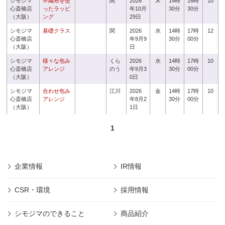
シモジマ
不織布を使
関
2026
木
14時
16時
10
心斎橋店
ったラッピ
年10月
30分
30分
（大阪）
ング
29日
シモジマ
基礎クラス
関
2026
水
14時
17時
12
心斎橋店
年9月9
30分
00分
（大阪）
日
シモジマ
様々な包み
くら
2026
水
14時
17時
10
心斎橋店
アレンジ
のう
年9月3
30分
00分
（大阪）
0日
シモジマ
合わせ包み
江川
2026
金
14時
17時
10
心斎橋店
アレンジ
年8月2
30分
00分
（大阪）
1日
1
企業情報
IR情報
CSR・環境
採用情報
シモジマのできること
商品紹介