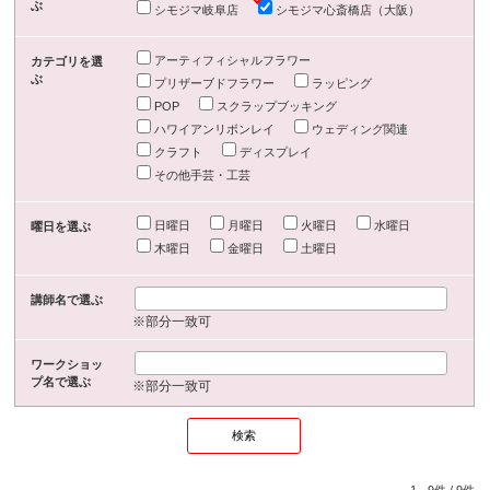
ぶ
シモジマ岐阜店
シモジマ心斎橋店（大阪）
アーティフィシャルフラワー
カテゴリを選
ぶ
プリザーブドフラワー
ラッピング
POP
スクラップブッキング
ハワイアンリボンレイ
ウェディング関連
クラフト
ディスプレイ
その他手芸・工芸
日曜日
月曜日
火曜日
水曜日
曜日を選ぶ
木曜日
金曜日
土曜日
講師名で選ぶ
※部分一致可
ワークショッ
プ名で選ぶ
※部分一致可