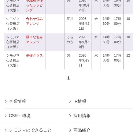
シモジマ
不織布を使
関
2026
木
14時
16時
10
心斎橋店
ったラッピ
年10月
30分
30分
（大阪）
ング
29日
シモジマ
合わせ包み
江川
2026
金
14時
17時
10
心斎橋店
アレンジ
年8月2
30分
00分
（大阪）
1日
シモジマ
様々な包み
くら
2026
水
14時
17時
10
心斎橋店
アレンジ
のう
年9月3
30分
00分
（大阪）
0日
シモジマ
基礎クラス
関
2026
水
14時
17時
12
心斎橋店
年9月9
30分
00分
（大阪）
日
1
企業情報
IR情報
CSR・環境
採用情報
シモジマのできること
商品紹介