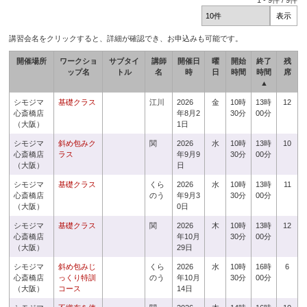
1
-
9
件 /
9
件
講習会名をクリックすると、詳細が確認でき、お申込みも可能です。
開催場所
ワークショ
サブタイ
講師
開催日
曜
開始
終了
残
ップ名
トル
名
時
日
時間
時間
席
▲
シモジマ
基礎クラス
江川
2026
金
10時
13時
12
心斎橋店
年8月2
30分
00分
（大阪）
1日
シモジマ
斜め包みク
関
2026
水
10時
13時
10
心斎橋店
ラス
年9月9
30分
00分
（大阪）
日
シモジマ
基礎クラス
くら
2026
水
10時
13時
11
心斎橋店
のう
年9月3
30分
00分
（大阪）
0日
シモジマ
基礎クラス
関
2026
木
10時
13時
12
心斎橋店
年10月
30分
00分
（大阪）
29日
シモジマ
斜め包みじ
くら
2026
水
10時
16時
6
心斎橋店
っくり特訓
のう
年10月
30分
00分
（大阪）
コース
14日