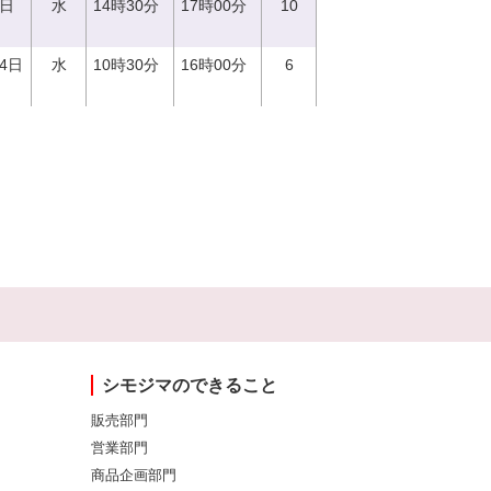
0日
水
14時30分
17時00分
10
14日
水
10時30分
16時00分
6
シモジマのできること
販売部門
営業部門
商品企画部門