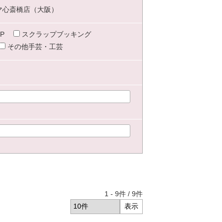
マ心斎橋店（大阪）
P
スクラップブッキング
その他手芸・工芸
1
-
9
件 /
9
件