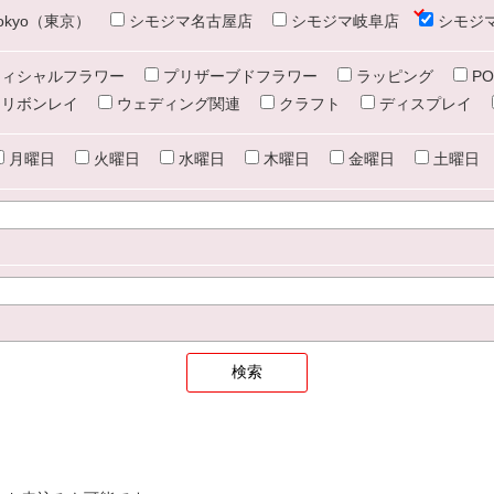
e tokyo（東京）
シモジマ名古屋店
シモジマ岐阜店
シモジ
ィシャルフラワー
プリザーブドフラワー
ラッピング
PO
リボンレイ
ウェディング関連
クラフト
ディスプレイ
月曜日
火曜日
水曜日
木曜日
金曜日
土曜日