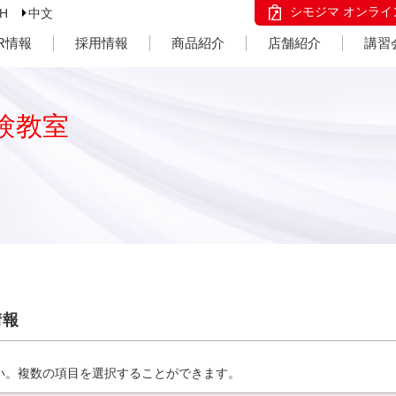
シモジマ オンライ
SH
中文
IR情報
採用情報
商品紹介
店舗紹介
講習
験教室
情報
い。複数の項目を選択することができます。