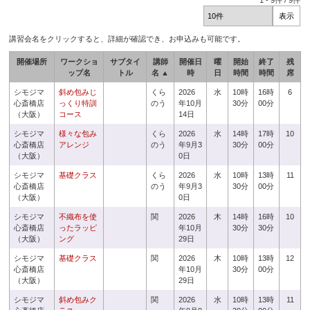
1
-
9
件 /
9
件
講習会名をクリックすると、詳細が確認でき、お申込みも可能です。
開催場所
ワークショ
サブタイ
講師
開催日
曜
開始
終了
残
ップ名
トル
名 ▲
時
日
時間
時間
席
シモジマ
斜め包みじ
くら
2026
水
10時
16時
6
心斎橋店
っくり特訓
のう
年10月
30分
00分
（大阪）
コース
14日
シモジマ
様々な包み
くら
2026
水
14時
17時
10
心斎橋店
アレンジ
のう
年9月3
30分
00分
（大阪）
0日
シモジマ
基礎クラス
くら
2026
水
10時
13時
11
心斎橋店
のう
年9月3
30分
00分
（大阪）
0日
シモジマ
不織布を使
関
2026
木
14時
16時
10
心斎橋店
ったラッピ
年10月
30分
30分
（大阪）
ング
29日
シモジマ
基礎クラス
関
2026
木
10時
13時
12
心斎橋店
年10月
30分
00分
（大阪）
29日
シモジマ
斜め包みク
関
2026
水
10時
13時
11