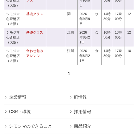
心斎橋店
ラス
年9月9
30分
00分
（大阪）
日
シモジマ
基礎クラス
関
2026
水
14時
17時
12
心斎橋店
年9月9
30分
00分
（大阪）
日
シモジマ
基礎クラス
江川
2026
金
10時
13時
12
心斎橋店
年8月2
30分
00分
（大阪）
1日
シモジマ
合わせ包み
江川
2026
金
14時
17時
10
心斎橋店
アレンジ
年8月2
30分
00分
（大阪）
1日
1
企業情報
IR情報
CSR・環境
採用情報
シモジマのできること
商品紹介