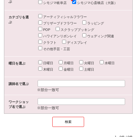
ぶ
シモジマ岐阜店
シモジマ心斎橋店（大阪）
アーティフィシャルフラワー
カテゴリを選
ぶ
プリザーブドフラワー
ラッピング
POP
スクラップブッキング
ハワイアンリボンレイ
ウェディング関連
クラフト
ディスプレイ
その他手芸・工芸
日曜日
月曜日
火曜日
水曜日
曜日を選ぶ
木曜日
金曜日
土曜日
講師名で選ぶ
※部分一致可
ワークショッ
プ名で選ぶ
※部分一致可