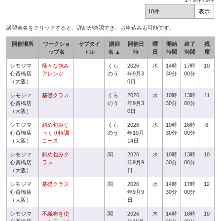
1
-
9
件 /
9
件
講習会名をクリックすると、詳細が確認でき、お申込みも可能です。
開催場所
ワークショ
サブタイ
講師
開催日
曜
開始
終了
残
ップ名
トル
名 ▲
時
日
時間
時間
席
シモジマ
様々な包み
くら
2026
水
14時
17時
10
心斎橋店
アレンジ
のう
年9月3
30分
00分
（大阪）
0日
シモジマ
基礎クラス
くら
2026
水
10時
13時
11
心斎橋店
のう
年9月3
30分
00分
（大阪）
0日
シモジマ
斜め包みじ
くら
2026
水
10時
16時
6
心斎橋店
っくり特訓
のう
年10月
30分
00分
（大阪）
コース
14日
シモジマ
斜め包みク
関
2026
水
10時
13時
10
心斎橋店
ラス
年9月9
30分
00分
（大阪）
日
シモジマ
基礎クラス
関
2026
水
14時
17時
12
心斎橋店
年9月9
30分
00分
（大阪）
日
シモジマ
不織布を使
関
2026
木
14時
16時
10