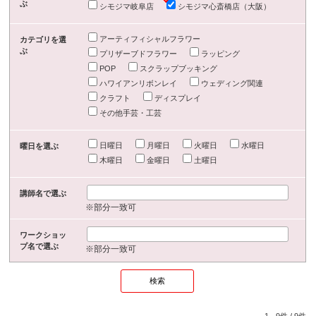
ぶ
シモジマ岐阜店
シモジマ心斎橋店（大阪）
アーティフィシャルフラワー
カテゴリを選
ぶ
プリザーブドフラワー
ラッピング
POP
スクラップブッキング
ハワイアンリボンレイ
ウェディング関連
クラフト
ディスプレイ
その他手芸・工芸
日曜日
月曜日
火曜日
水曜日
曜日を選ぶ
木曜日
金曜日
土曜日
講師名で選ぶ
※部分一致可
ワークショッ
プ名で選ぶ
※部分一致可