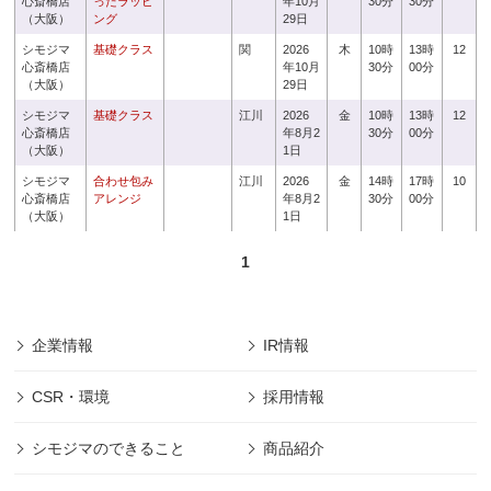
心斎橋店
ったラッピ
年10月
30分
30分
（大阪）
ング
29日
シモジマ
基礎クラス
関
2026
木
10時
13時
12
心斎橋店
年10月
30分
00分
（大阪）
29日
シモジマ
基礎クラス
江川
2026
金
10時
13時
12
心斎橋店
年8月2
30分
00分
（大阪）
1日
シモジマ
合わせ包み
江川
2026
金
14時
17時
10
心斎橋店
アレンジ
年8月2
30分
00分
（大阪）
1日
1
企業情報
IR情報
CSR・環境
採用情報
シモジマのできること
商品紹介