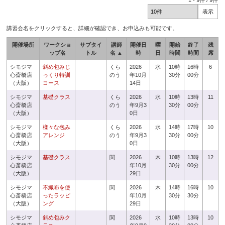
1
-
9
件 /
9
件
講習会名をクリックすると、詳細が確認でき、お申込みも可能です。
開催場所
ワークショ
サブタイ
講師
開催日
曜
開始
終了
残
ップ名
トル
名 ▲
時
日
時間
時間
席
シモジマ
斜め包みじ
くら
2026
水
10時
16時
6
心斎橋店
っくり特訓
のう
年10月
30分
00分
（大阪）
コース
14日
シモジマ
基礎クラス
くら
2026
水
10時
13時
11
心斎橋店
のう
年9月3
30分
00分
（大阪）
0日
シモジマ
様々な包み
くら
2026
水
14時
17時
10
心斎橋店
アレンジ
のう
年9月3
30分
00分
（大阪）
0日
シモジマ
基礎クラス
関
2026
木
10時
13時
12
心斎橋店
年10月
30分
00分
（大阪）
29日
シモジマ
不織布を使
関
2026
木
14時
16時
10
心斎橋店
ったラッピ
年10月
30分
30分
（大阪）
ング
29日
シモジマ
斜め包みク
関
2026
水
10時
13時
10