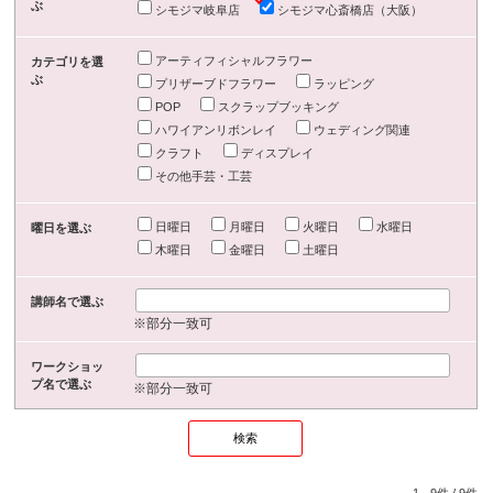
ぶ
シモジマ岐阜店
シモジマ心斎橋店（大阪）
アーティフィシャルフラワー
カテゴリを選
ぶ
プリザーブドフラワー
ラッピング
POP
スクラップブッキング
ハワイアンリボンレイ
ウェディング関連
クラフト
ディスプレイ
その他手芸・工芸
日曜日
月曜日
火曜日
水曜日
曜日を選ぶ
木曜日
金曜日
土曜日
講師名で選ぶ
※部分一致可
ワークショッ
プ名で選ぶ
※部分一致可