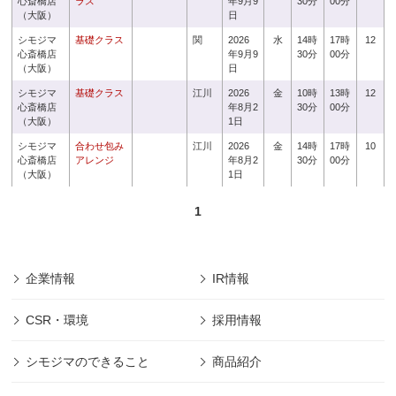
心斎橋店
ラス
年9月9
30分
00分
（大阪）
日
シモジマ
基礎クラス
関
2026
水
14時
17時
12
心斎橋店
年9月9
30分
00分
（大阪）
日
シモジマ
基礎クラス
江川
2026
金
10時
13時
12
心斎橋店
年8月2
30分
00分
（大阪）
1日
シモジマ
合わせ包み
江川
2026
金
14時
17時
10
心斎橋店
アレンジ
年8月2
30分
00分
（大阪）
1日
1
企業情報
IR情報
CSR・環境
採用情報
シモジマのできること
商品紹介