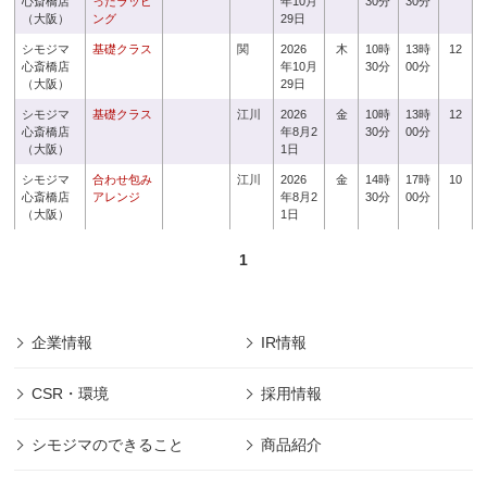
心斎橋店
ったラッピ
年10月
30分
30分
（大阪）
ング
29日
シモジマ
基礎クラス
関
2026
木
10時
13時
12
心斎橋店
年10月
30分
00分
（大阪）
29日
シモジマ
基礎クラス
江川
2026
金
10時
13時
12
心斎橋店
年8月2
30分
00分
（大阪）
1日
シモジマ
合わせ包み
江川
2026
金
14時
17時
10
心斎橋店
アレンジ
年8月2
30分
00分
（大阪）
1日
1
企業情報
IR情報
CSR・環境
採用情報
シモジマのできること
商品紹介