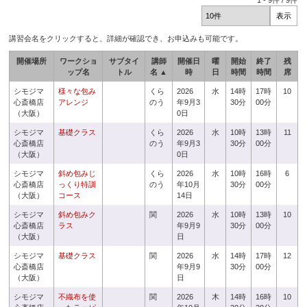
1
-
9
件 /
9
件
講習会名をクリックすると、詳細が確認でき、お申込みも可能です。
開催場所
ワークショ
サブタイ
講師
開催日
曜
開始
終了
残
ップ名
トル
名 ▲
時
日
時間
時間
席
シモジマ
様々な包み
くら
2026
水
14時
17時
10
心斎橋店
アレンジ
のう
年9月3
30分
00分
（大阪）
0日
シモジマ
基礎クラス
くら
2026
水
10時
13時
11
心斎橋店
のう
年9月3
30分
00分
（大阪）
0日
シモジマ
斜め包みじ
くら
2026
水
10時
16時
6
心斎橋店
っくり特訓
のう
年10月
30分
00分
（大阪）
コース
14日
シモジマ
斜め包みク
関
2026
水
10時
13時
10
心斎橋店
ラス
年9月9
30分
00分
（大阪）
日
シモジマ
基礎クラス
関
2026
水
14時
17時
12
心斎橋店
年9月9
30分
00分
（大阪）
日
シモジマ
不織布を使
関
2026
木
14時
16時
10