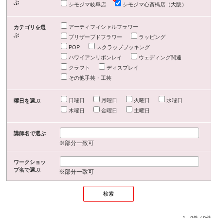
ぶ
シモジマ岐阜店
シモジマ心斎橋店（大阪）
アーティフィシャルフラワー
カテゴリを選
ぶ
プリザーブドフラワー
ラッピング
POP
スクラップブッキング
ハワイアンリボンレイ
ウェディング関連
クラフト
ディスプレイ
その他手芸・工芸
日曜日
月曜日
火曜日
水曜日
曜日を選ぶ
木曜日
金曜日
土曜日
講師名で選ぶ
※部分一致可
ワークショッ
プ名で選ぶ
※部分一致可