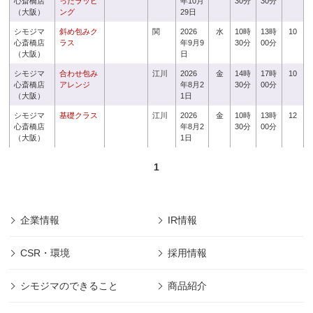
心斎橋店
ったラッピ
年10月
30分
30分
（大阪）
ング
29日
シモジマ
斜め包みク
関
2026
水
10時
13時
10
心斎橋店
ラス
年9月9
30分
00分
（大阪）
日
シモジマ
合わせ包み
江川
2026
金
14時
17時
10
心斎橋店
アレンジ
年8月2
30分
00分
（大阪）
1日
シモジマ
基礎クラス
江川
2026
金
10時
13時
12
心斎橋店
年8月2
30分
00分
（大阪）
1日
1
企業情報
IR情報
CSR・環境
採用情報
シモジマのできること
商品紹介