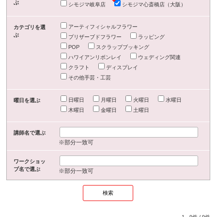
ぶ
シモジマ岐阜店
シモジマ心斎橋店（大阪）
アーティフィシャルフラワー
カテゴリを選
ぶ
プリザーブドフラワー
ラッピング
POP
スクラップブッキング
ハワイアンリボンレイ
ウェディング関連
クラフト
ディスプレイ
その他手芸・工芸
日曜日
月曜日
火曜日
水曜日
曜日を選ぶ
木曜日
金曜日
土曜日
講師名で選ぶ
※部分一致可
ワークショッ
プ名で選ぶ
※部分一致可