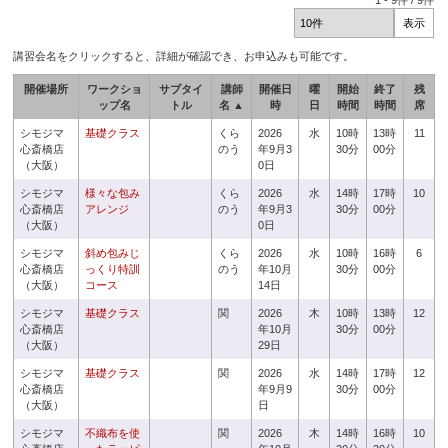
1
-
9
件 /
9
件
講習会名をクリックすると、詳細が確認でき、お申込みも可能です。
開催場所
ワークショ
サブタイ
講師
開催日
曜
開始
終了
残
ップ名
トル
名 ▲
時
日
時間
時間
席
シモジマ
基礎クラス
くら
2026
水
10時
13時
11
心斎橋店
のう
年9月3
30分
00分
（大阪）
0日
シモジマ
様々な包み
くら
2026
水
14時
17時
10
心斎橋店
アレンジ
のう
年9月3
30分
00分
（大阪）
0日
シモジマ
斜め包みじ
くら
2026
水
10時
16時
6
心斎橋店
っくり特訓
のう
年10月
30分
00分
（大阪）
コース
14日
シモジマ
基礎クラス
関
2026
木
10時
13時
12
心斎橋店
年10月
30分
00分
（大阪）
29日
シモジマ
基礎クラス
関
2026
水
14時
17時
12
心斎橋店
年9月9
30分
00分
（大阪）
日
シモジマ
不織布を使
関
2026
木
14時
16時
10