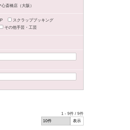
マ心斎橋店（大阪）
P
スクラップブッキング
その他手芸・工芸
1
-
9
件 /
9
件