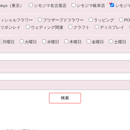
e tokyo（東京）
シモジマ名古屋店
シモジマ岐阜店
シモジ
ィシャルフラワー
プリザーブドフラワー
ラッピング
PO
リボンレイ
ウェディング関連
クラフト
ディスプレイ
月曜日
火曜日
水曜日
木曜日
金曜日
土曜日