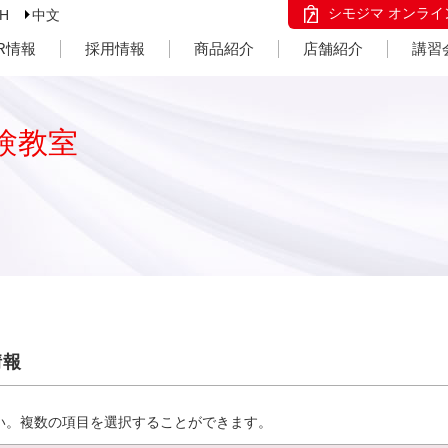
シモジマ オンライ
SH
中文
IR情報
採用情報
商品紹介
店舗紹介
講習
験教室
情報
い。複数の項目を選択することができます。