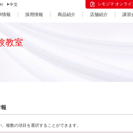
シモジマ オンライ
SH
中文
IR情報
採用情報
商品紹介
店舗紹介
講習
験教室
情報
い。複数の項目を選択することができます。