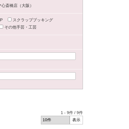
マ心斎橋店（大阪）
P
スクラップブッキング
その他手芸・工芸
1
-
9
件 /
9
件