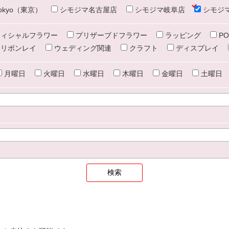
e tokyo（東京）
シモジマ名古屋店
シモジマ岐阜店
シモジ
ィシャルフラワー
プリザーブドフラワー
ラッピング
PO
リボンレイ
ウェディング関連
クラフト
ディスプレイ
月曜日
火曜日
水曜日
木曜日
金曜日
土曜日