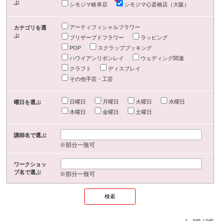
ぶ
シモジマ岐阜店
シモジマ心斎橋店（大阪）
アーティフィシャルフラワー
カテゴリを選
ぶ
プリザーブドフラワー
ラッピング
POP
スクラップブッキング
ハワイアンリボンレイ
ウェディング関連
クラフト
ディスプレイ
その他手芸・工芸
日曜日
月曜日
火曜日
水曜日
曜日を選ぶ
木曜日
金曜日
土曜日
講師名で選ぶ
※部分一致可
ワークショッ
プ名で選ぶ
※部分一致可