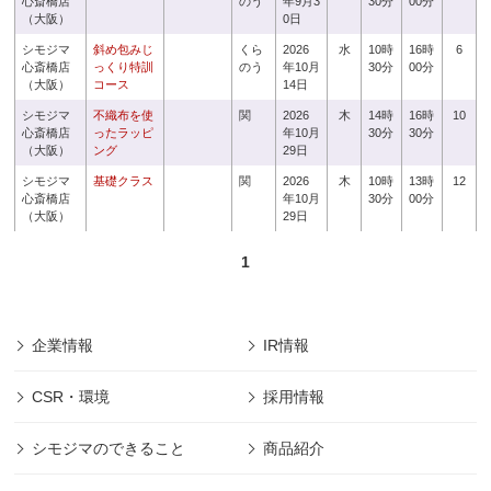
心斎橋店
のう
年9月3
30分
00分
（大阪）
0日
シモジマ
斜め包みじ
くら
2026
水
10時
16時
6
心斎橋店
っくり特訓
のう
年10月
30分
00分
（大阪）
コース
14日
シモジマ
不織布を使
関
2026
木
14時
16時
10
心斎橋店
ったラッピ
年10月
30分
30分
（大阪）
ング
29日
シモジマ
基礎クラス
関
2026
木
10時
13時
12
心斎橋店
年10月
30分
00分
（大阪）
29日
1
企業情報
IR情報
CSR・環境
採用情報
シモジマのできること
商品紹介