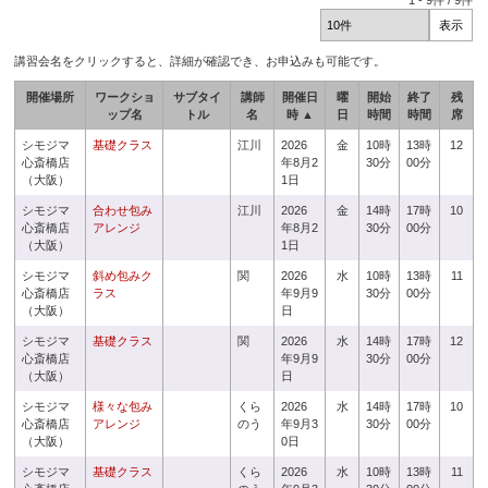
1
-
9
件 /
9
件
講習会名をクリックすると、詳細が確認でき、お申込みも可能です。
開催場所
ワークショ
サブタイ
講師
開催日
曜
開始
終了
残
ップ名
トル
名
時 ▲
日
時間
時間
席
シモジマ
基礎クラス
江川
2026
金
10時
13時
12
心斎橋店
年8月2
30分
00分
（大阪）
1日
シモジマ
合わせ包み
江川
2026
金
14時
17時
10
心斎橋店
アレンジ
年8月2
30分
00分
（大阪）
1日
シモジマ
斜め包みク
関
2026
水
10時
13時
11
心斎橋店
ラス
年9月9
30分
00分
（大阪）
日
シモジマ
基礎クラス
関
2026
水
14時
17時
12
心斎橋店
年9月9
30分
00分
（大阪）
日
シモジマ
様々な包み
くら
2026
水
14時
17時
10
心斎橋店
アレンジ
のう
年9月3
30分
00分
（大阪）
0日
シモジマ
基礎クラス
くら
2026
水
10時
13時
11