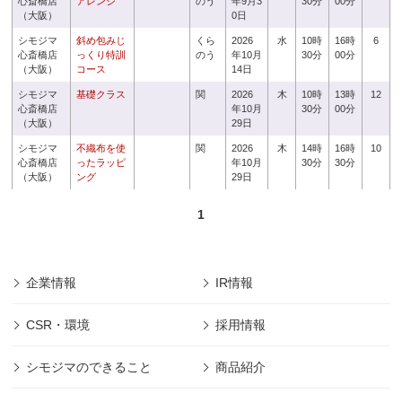
心斎橋店
アレンジ
のう
年9月3
30分
00分
（大阪）
0日
シモジマ
斜め包みじ
くら
2026
水
10時
16時
6
心斎橋店
っくり特訓
のう
年10月
30分
00分
（大阪）
コース
14日
シモジマ
基礎クラス
関
2026
木
10時
13時
12
心斎橋店
年10月
30分
00分
（大阪）
29日
シモジマ
不織布を使
関
2026
木
14時
16時
10
心斎橋店
ったラッピ
年10月
30分
30分
（大阪）
ング
29日
1
企業情報
IR情報
CSR・環境
採用情報
シモジマのできること
商品紹介