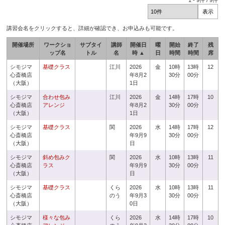
1
-
9
件 /
9
件
講習会名をクリックすると、詳細が確認でき、お申込みも可能です。
開催場所
ワークショ
サブタイ
講師
開催日
曜
開始
終了
残
ップ名
トル
名
時 ▲
日
時間
時間
席
シモジマ
基礎クラス
江川
2026
金
10時
13時
12
心斎橋店
年8月2
30分
00分
（大阪）
1日
シモジマ
合わせ包み
江川
2026
金
14時
17時
10
心斎橋店
アレンジ
年8月2
30分
00分
（大阪）
1日
シモジマ
基礎クラス
関
2026
水
14時
17時
12
心斎橋店
年9月9
30分
00分
（大阪）
日
シモジマ
斜め包みク
関
2026
水
10時
13時
11
心斎橋店
ラス
年9月9
30分
00分
（大阪）
日
シモジマ
基礎クラス
くら
2026
水
10時
13時
11
心斎橋店
のう
年9月3
30分
00分
（大阪）
0日
シモジマ
様々な包み
くら
2026
水
14時
17時
10