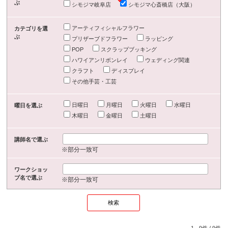
ぶ
シモジマ岐阜店
シモジマ心斎橋店（大阪）
アーティフィシャルフラワー
カテゴリを選
ぶ
プリザーブドフラワー
ラッピング
POP
スクラップブッキング
ハワイアンリボンレイ
ウェディング関連
クラフト
ディスプレイ
その他手芸・工芸
日曜日
月曜日
火曜日
水曜日
曜日を選ぶ
木曜日
金曜日
土曜日
講師名で選ぶ
※部分一致可
ワークショッ
プ名で選ぶ
※部分一致可