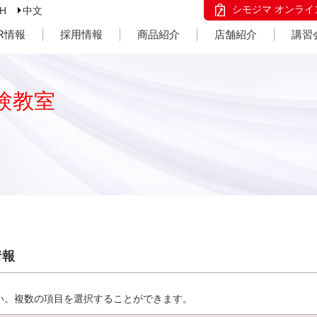
シモジマ オンライ
SH
中文
IR情報
採用情報
商品紹介
店舗紹介
講習
験教室
情報
い。複数の項目を選択することができます。