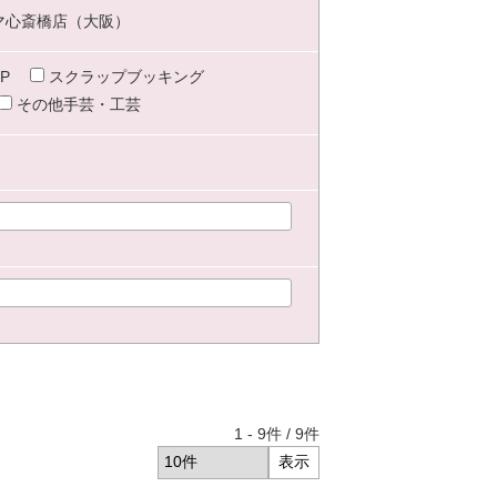
マ心斎橋店（大阪）
P
スクラップブッキング
その他手芸・工芸
1
-
9
件 /
9
件