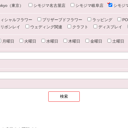
e tokyo（東京）
シモジマ名古屋店
シモジマ岐阜店
シモジ
ィシャルフラワー
プリザーブドフラワー
ラッピング
PO
リボンレイ
ウェディング関連
クラフト
ディスプレイ
月曜日
火曜日
水曜日
木曜日
金曜日
土曜日