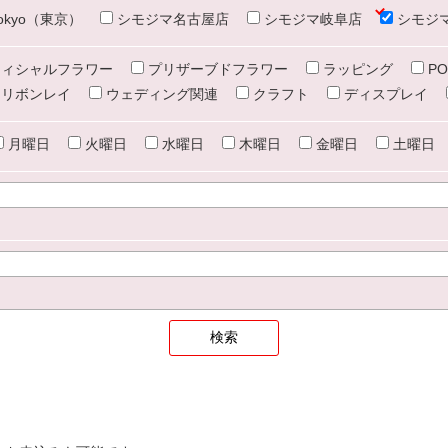
e tokyo（東京）
シモジマ名古屋店
シモジマ岐阜店
シモジ
ィシャルフラワー
プリザーブドフラワー
ラッピング
PO
リボンレイ
ウェディング関連
クラフト
ディスプレイ
月曜日
火曜日
水曜日
木曜日
金曜日
土曜日