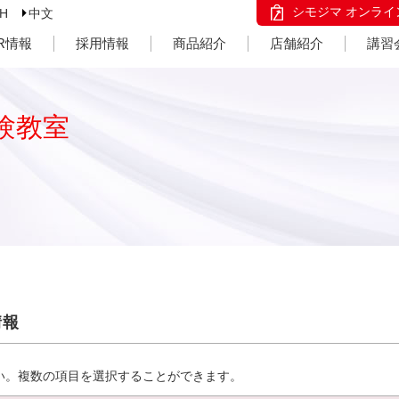
シモジマ オンライ
SH
中文
IR情報
採用情報
商品紹介
店舗紹介
講習
験教室
情報
い。複数の項目を選択することができます。