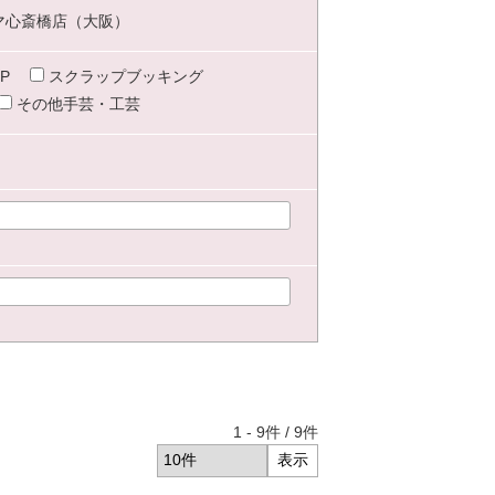
マ心斎橋店（大阪）
P
スクラップブッキング
その他手芸・工芸
1
-
9
件 /
9
件