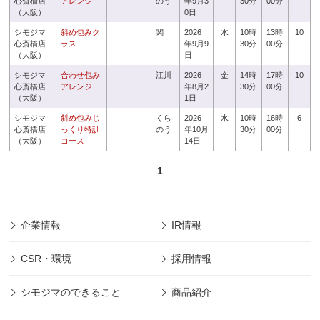
心斎橋店
アレンジ
のう
年9月3
30分
00分
（大阪）
0日
シモジマ
斜め包みク
関
2026
水
10時
13時
10
心斎橋店
ラス
年9月9
30分
00分
（大阪）
日
シモジマ
合わせ包み
江川
2026
金
14時
17時
10
心斎橋店
アレンジ
年8月2
30分
00分
（大阪）
1日
シモジマ
斜め包みじ
くら
2026
水
10時
16時
6
心斎橋店
っくり特訓
のう
年10月
30分
00分
（大阪）
コース
14日
1
企業情報
IR情報
CSR・環境
採用情報
シモジマのできること
商品紹介