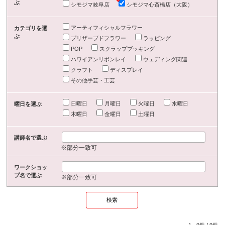
ぶ
シモジマ岐阜店
シモジマ心斎橋店（大阪）
アーティフィシャルフラワー
カテゴリを選
ぶ
プリザーブドフラワー
ラッピング
POP
スクラップブッキング
ハワイアンリボンレイ
ウェディング関連
クラフト
ディスプレイ
その他手芸・工芸
日曜日
月曜日
火曜日
水曜日
曜日を選ぶ
木曜日
金曜日
土曜日
講師名で選ぶ
※部分一致可
ワークショッ
プ名で選ぶ
※部分一致可