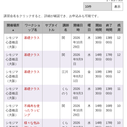
1
-
9
件 /
9
件
講習会名をクリックすると、詳細が確認でき、お申込みも可能です。
開催場所
ワークショ
サブタイ
講師
開催日
曜
開始
終了
残
▲
ップ名
トル
名
時
日
時間
時間
席
シモジマ
基礎クラス
関
2026
木
10時
13時
12
心斎橋店
年10月
30分
00分
（大阪）
29日
シモジマ
基礎クラス
関
2026
水
14時
17時
12
心斎橋店
年9月9
30分
00分
（大阪）
日
シモジマ
基礎クラス
江川
2026
金
10時
13時
12
心斎橋店
年8月2
30分
00分
（大阪）
1日
シモジマ
基礎クラス
くら
2026
水
10時
13時
11
心斎橋店
のう
年9月3
30分
00分
（大阪）
0日
シモジマ
不織布を使
関
2026
木
14時
16時
10
心斎橋店
ったラッピ
年10月
30分
30分
（大阪）
ング
29日
シモジマ
様々な包み
くら
2026
水
14時
17時
10