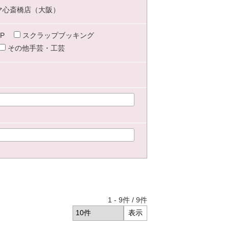
マ心斎橋店（大阪）
P
スクラップブッキング
その他手芸・工芸
1
-
9
件 /
9
件