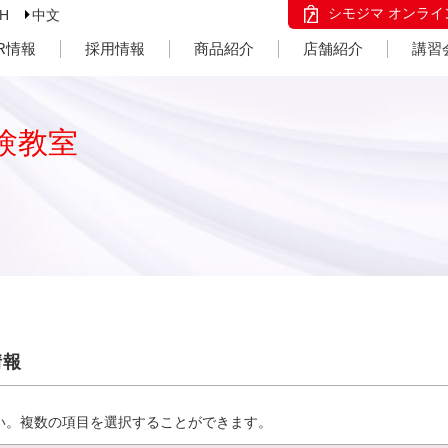
シモジマ オンライ
SH
中文
IR情報
採用情報
商品紹介
店舗紹介
講習
験教室
情報
い。複数の項目を選択することができます。