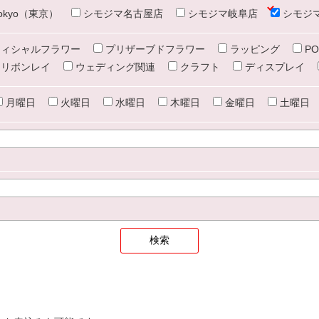
e tokyo（東京）
シモジマ名古屋店
シモジマ岐阜店
シモジ
ィシャルフラワー
プリザーブドフラワー
ラッピング
PO
リボンレイ
ウェディング関連
クラフト
ディスプレイ
月曜日
火曜日
水曜日
木曜日
金曜日
土曜日