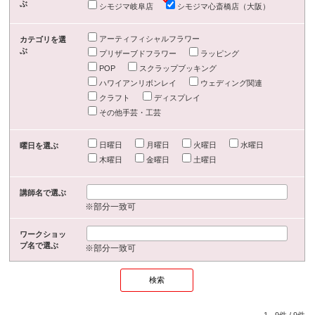
ぶ
シモジマ岐阜店
シモジマ心斎橋店（大阪）
アーティフィシャルフラワー
カテゴリを選
ぶ
プリザーブドフラワー
ラッピング
POP
スクラップブッキング
ハワイアンリボンレイ
ウェディング関連
クラフト
ディスプレイ
その他手芸・工芸
日曜日
月曜日
火曜日
水曜日
曜日を選ぶ
木曜日
金曜日
土曜日
講師名で選ぶ
※部分一致可
ワークショッ
プ名で選ぶ
※部分一致可