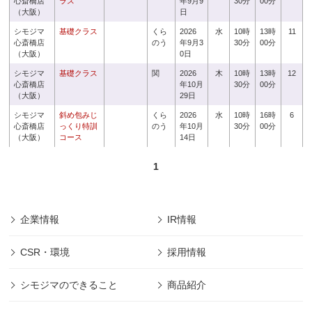
心斎橋店
ラス
年9月9
30分
00分
（大阪）
日
シモジマ
基礎クラス
くら
2026
水
10時
13時
11
心斎橋店
のう
年9月3
30分
00分
（大阪）
0日
シモジマ
基礎クラス
関
2026
木
10時
13時
12
心斎橋店
年10月
30分
00分
（大阪）
29日
シモジマ
斜め包みじ
くら
2026
水
10時
16時
6
心斎橋店
っくり特訓
のう
年10月
30分
00分
（大阪）
コース
14日
1
企業情報
IR情報
CSR・環境
採用情報
シモジマのできること
商品紹介