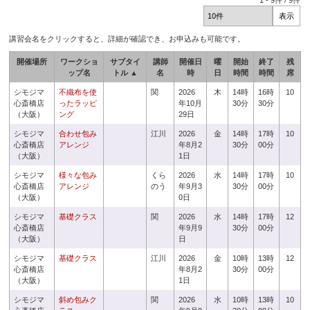
1
-
9
件 /
9
件
講習会名をクリックすると、詳細が確認でき、お申込みも可能です。
開催場所
ワークショ
サブタイ
講師
開催日
曜
開始
終了
残
ップ名
トル ▲
名
時
日
時間
時間
席
シモジマ
不織布を使
関
2026
木
14時
16時
10
心斎橋店
ったラッピ
年10月
30分
30分
（大阪）
ング
29日
シモジマ
合わせ包み
江川
2026
金
14時
17時
10
心斎橋店
アレンジ
年8月2
30分
00分
（大阪）
1日
シモジマ
様々な包み
くら
2026
水
14時
17時
10
心斎橋店
アレンジ
のう
年9月3
30分
00分
（大阪）
0日
シモジマ
基礎クラス
関
2026
水
14時
17時
12
心斎橋店
年9月9
30分
00分
（大阪）
日
シモジマ
基礎クラス
江川
2026
金
10時
13時
12
心斎橋店
年8月2
30分
00分
（大阪）
1日
シモジマ
斜め包みク
関
2026
水
10時
13時
10