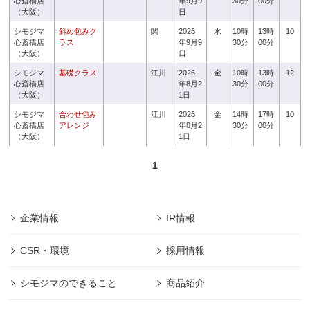
心斎橋店
年9月9
30分
00分
（大阪）
日
シモジマ
斜め包みク
関
2026
水
10時
13時
10
心斎橋店
ラス
年9月9
30分
00分
（大阪）
日
シモジマ
基礎クラス
江川
2026
金
10時
13時
12
心斎橋店
年8月2
30分
00分
（大阪）
1日
シモジマ
合わせ包み
江川
2026
金
14時
17時
10
心斎橋店
アレンジ
年8月2
30分
00分
（大阪）
1日
1
企業情報
IR情報
CSR・環境
採用情報
シモジマのできること
商品紹介