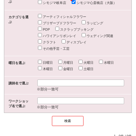
ぶ
シモジマ岐阜店
シモジマ心斎橋店（大阪）
アーティフィシャルフラワー
カテゴリを選
ぶ
プリザーブドフラワー
ラッピング
POP
スクラップブッキング
ハワイアンリボンレイ
ウェディング関連
クラフト
ディスプレイ
その他手芸・工芸
日曜日
月曜日
火曜日
水曜日
曜日を選ぶ
木曜日
金曜日
土曜日
講師名で選ぶ
※部分一致可
ワークショッ
プ名で選ぶ
※部分一致可