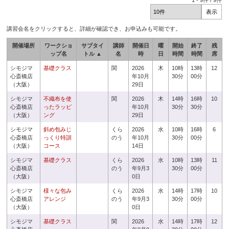
1
-
9
件 /
9
件
講習会名をクリックすると、詳細が確認でき、お申込みも可能です。
開催場所
ワークショ
サブタイ
講師
開催日
曜
開始
終了
残
ップ名
トル ▲
名
時
日
時間
時間
席
シモジマ
基礎クラス
関
2026
木
10時
13時
12
心斎橋店
年10月
30分
00分
（大阪）
29日
シモジマ
不織布を使
関
2026
木
14時
16時
10
心斎橋店
ったラッピ
年10月
30分
30分
（大阪）
ング
29日
シモジマ
斜め包みじ
くら
2026
水
10時
16時
6
心斎橋店
っくり特訓
のう
年10月
30分
00分
（大阪）
コース
14日
シモジマ
基礎クラス
くら
2026
水
10時
13時
11
心斎橋店
のう
年9月3
30分
00分
（大阪）
0日
シモジマ
様々な包み
くら
2026
水
14時
17時
10
心斎橋店
アレンジ
のう
年9月3
30分
00分
（大阪）
0日
シモジマ
基礎クラス
関
2026
水
14時
17時
12