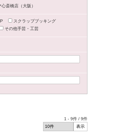
マ心斎橋店（大阪）
P
スクラップブッキング
その他手芸・工芸
1
-
9
件 /
9
件