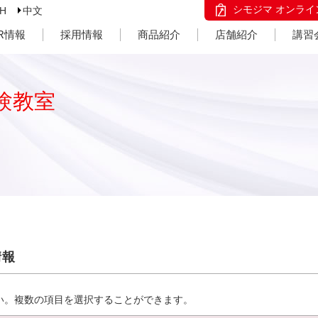
シモジマ オンライ
SH
中文
IR情報
採用情報
商品紹介
店舗紹介
講習
験教室
情報
い。複数の項目を選択することができます。