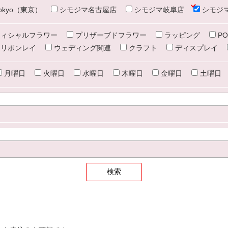
e tokyo（東京）
シモジマ名古屋店
シモジマ岐阜店
シモジ
ィシャルフラワー
プリザーブドフラワー
ラッピング
PO
リボンレイ
ウェディング関連
クラフト
ディスプレイ
月曜日
火曜日
水曜日
木曜日
金曜日
土曜日