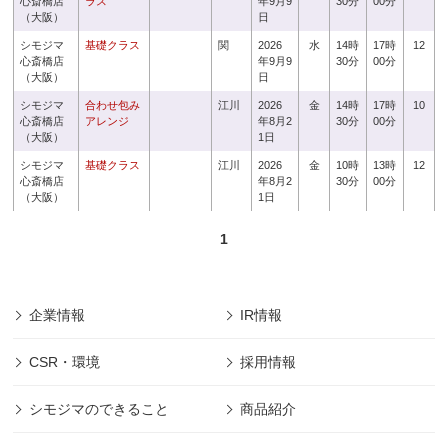
心斎橋店
ラス
年9月9
30分
00分
（大阪）
日
シモジマ
基礎クラス
関
2026
水
14時
17時
12
心斎橋店
年9月9
30分
00分
（大阪）
日
シモジマ
合わせ包み
江川
2026
金
14時
17時
10
心斎橋店
アレンジ
年8月2
30分
00分
（大阪）
1日
シモジマ
基礎クラス
江川
2026
金
10時
13時
12
心斎橋店
年8月2
30分
00分
（大阪）
1日
1
企業情報
IR情報
CSR・環境
採用情報
シモジマのできること
商品紹介