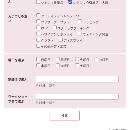
ぶ
シモジマ岐阜店
シモジマ心斎橋店（大阪）
アーティフィシャルフラワー
カテゴリを選
ぶ
プリザーブドフラワー
ラッピング
POP
スクラップブッキング
ハワイアンリボンレイ
ウェディング関連
クラフト
ディスプレイ
その他手芸・工芸
日曜日
月曜日
火曜日
水曜日
曜日を選ぶ
木曜日
金曜日
土曜日
講師名で選ぶ
※部分一致可
ワークショッ
プ名で選ぶ
※部分一致可