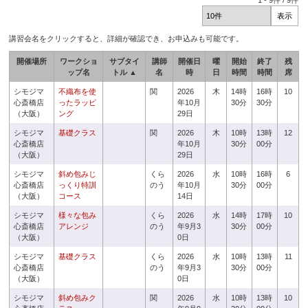
1
-
9
件 /
9
件
講習会名をクリックすると、詳細が確認でき、お申込みも可能です。
開催場所
ワークショ
サブタイ
講師
開催日
曜
開始
終了
残
ップ名
トル ▲
名
時
日
時間
時間
席
シモジマ
不織布を使
関
2026
木
14時
16時
10
心斎橋店
ったラッピ
年10月
30分
30分
（大阪）
ング
29日
シモジマ
基礎クラス
関
2026
木
10時
13時
12
心斎橋店
年10月
30分
00分
（大阪）
29日
シモジマ
斜め包みじ
くら
2026
水
10時
16時
6
心斎橋店
っくり特訓
のう
年10月
30分
00分
（大阪）
コース
14日
シモジマ
様々な包み
くら
2026
水
14時
17時
10
心斎橋店
アレンジ
のう
年9月3
30分
00分
（大阪）
0日
シモジマ
基礎クラス
くら
2026
水
10時
13時
11
心斎橋店
のう
年9月3
30分
00分
（大阪）
0日
シモジマ
斜め包みク
関
2026
水
10時
13時
10