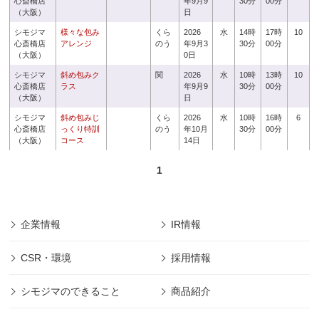
心斎橋店
年9月9
30分
00分
（大阪）
日
シモジマ
様々な包み
くら
2026
水
14時
17時
10
心斎橋店
アレンジ
のう
年9月3
30分
00分
（大阪）
0日
シモジマ
斜め包みク
関
2026
水
10時
13時
10
心斎橋店
ラス
年9月9
30分
00分
（大阪）
日
シモジマ
斜め包みじ
くら
2026
水
10時
16時
6
心斎橋店
っくり特訓
のう
年10月
30分
00分
（大阪）
コース
14日
1
企業情報
IR情報
CSR・環境
採用情報
シモジマのできること
商品紹介