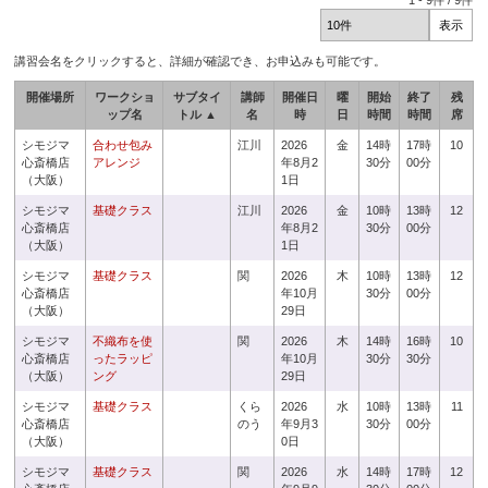
1
-
9
件 /
9
件
講習会名をクリックすると、詳細が確認でき、お申込みも可能です。
開催場所
ワークショ
サブタイ
講師
開催日
曜
開始
終了
残
ップ名
トル ▲
名
時
日
時間
時間
席
シモジマ
合わせ包み
江川
2026
金
14時
17時
10
心斎橋店
アレンジ
年8月2
30分
00分
（大阪）
1日
シモジマ
基礎クラス
江川
2026
金
10時
13時
12
心斎橋店
年8月2
30分
00分
（大阪）
1日
シモジマ
基礎クラス
関
2026
木
10時
13時
12
心斎橋店
年10月
30分
00分
（大阪）
29日
シモジマ
不織布を使
関
2026
木
14時
16時
10
心斎橋店
ったラッピ
年10月
30分
30分
（大阪）
ング
29日
シモジマ
基礎クラス
くら
2026
水
10時
13時
11
心斎橋店
のう
年9月3
30分
00分
（大阪）
0日
シモジマ
基礎クラス
関
2026
水
14時
17時
12