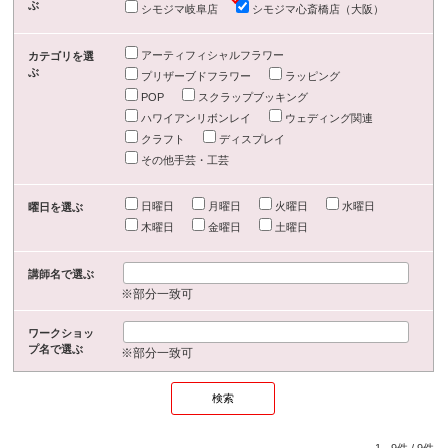
ぶ
シモジマ岐阜店
シモジマ心斎橋店（大阪）
アーティフィシャルフラワー
カテゴリを選
ぶ
プリザーブドフラワー
ラッピング
POP
スクラップブッキング
ハワイアンリボンレイ
ウェディング関連
クラフト
ディスプレイ
その他手芸・工芸
日曜日
月曜日
火曜日
水曜日
曜日を選ぶ
木曜日
金曜日
土曜日
講師名で選ぶ
※部分一致可
ワークショッ
プ名で選ぶ
※部分一致可