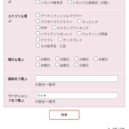
ぶ
シモジマ岐阜店
シモジマ心斎橋店（大阪）
アーティフィシャルフラワー
カテゴリを選
ぶ
プリザーブドフラワー
ラッピング
POP
スクラップブッキング
ハワイアンリボンレイ
ウェディング関連
クラフト
ディスプレイ
その他手芸・工芸
日曜日
月曜日
火曜日
水曜日
曜日を選ぶ
木曜日
金曜日
土曜日
講師名で選ぶ
※部分一致可
ワークショッ
プ名で選ぶ
※部分一致可