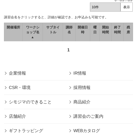
0
-
0
件 /
0
件
講習会名をクリックすると、詳細が確認でき、お申込みも可能です。
開催場所
ワークシ
サブタイ
講師
開催日
曜
開始
終了
残
ョップ名
トル
名
時
日
時間
時間
席
▲
1
企業情報
IR情報
CSR・環境
採用情報
シモジマのできること
商品紹介
店舗紹介
講習会のご案内
ギフトラッピング
WEBカタログ