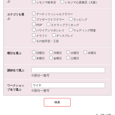
ぶ
シモジマ岐阜店
シモジマ心斎橋店（大阪）
アーティフィシャルフラワー
カテゴリを選
ぶ
プリザーブドフラワー
ラッピング
POP
スクラップブッキング
ハワイアンリボンレイ
ウェディング関連
クラフト
ディスプレイ
その他手芸・工芸
日曜日
月曜日
火曜日
水曜日
曜日を選ぶ
木曜日
金曜日
土曜日
講師名で選ぶ
※部分一致可
ワークショッ
プ名で選ぶ
※部分一致可