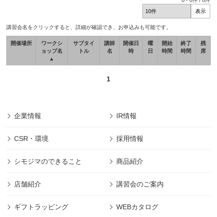
0
-
0
件 /
0
件
講習会名をクリックすると、詳細が確認でき、お申込みも可能です。
開催場所
ワークシ
サブタイ
講師
開催日
曜
開始
終了
残
ョップ名
トル
名
時
日
時間
時間
席
▲
1
企業情報
IR情報
CSR・環境
採用情報
シモジマのできること
商品紹介
店舗紹介
講習会のご案内
ギフトラッピング
WEBカタログ