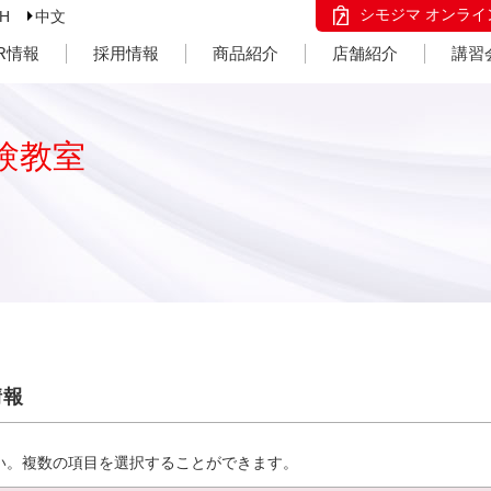
シモジマ オンライ
SH
中文
IR情報
採用情報
商品紹介
店舗紹介
講習
験教室
情報
い。複数の項目を選択することができます。