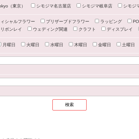
e tokyo（東京）
シモジマ名古屋店
シモジマ岐阜店
シモジ
ィシャルフラワー
プリザーブドフラワー
ラッピング
PO
リボンレイ
ウェディング関連
クラフト
ディスプレイ
月曜日
火曜日
水曜日
木曜日
金曜日
土曜日