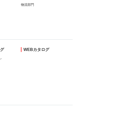
物流部門
ング
WEBカタログ
し