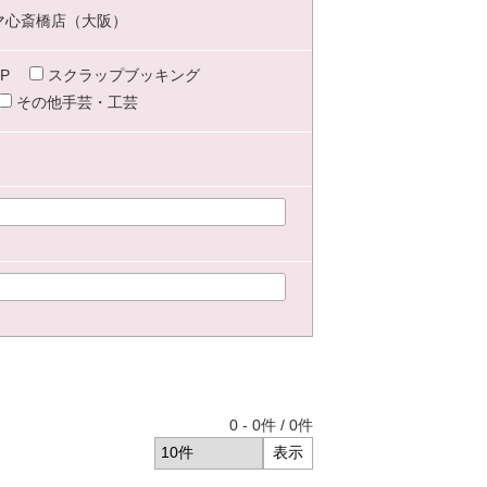
マ心斎橋店（大阪）
P
スクラップブッキング
その他手芸・工芸
0
-
0
件 /
0
件