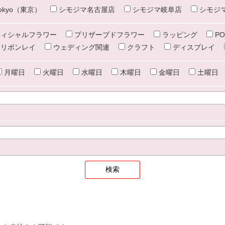
e tokyo（東京）
シモジマ名古屋店
シモジマ岐阜店
シモジ
ィシャルフラワー
プリザーブドフラワー
ラッピング
PO
リボンレイ
ウェディング関連
クラフト
ディスプレイ
月曜日
火曜日
水曜日
木曜日
金曜日
土曜日