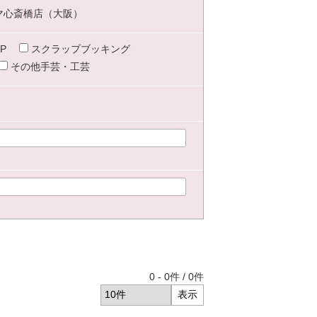
マ心斎橋店（大阪）
P
スクラップブッキング
その他手芸・工芸
0
-
0
件 /
0
件