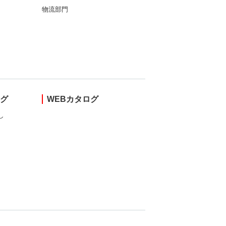
物流部門
ング
WEBカタログ
し