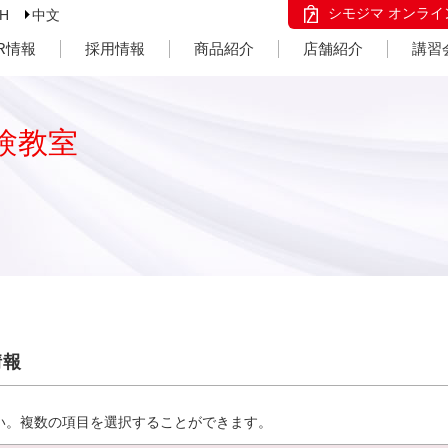
シモジマ オンライ
SH
中文
IR情報
採用情報
商品紹介
店舗紹介
講習
験教室
情報
い。複数の項目を選択することができます。