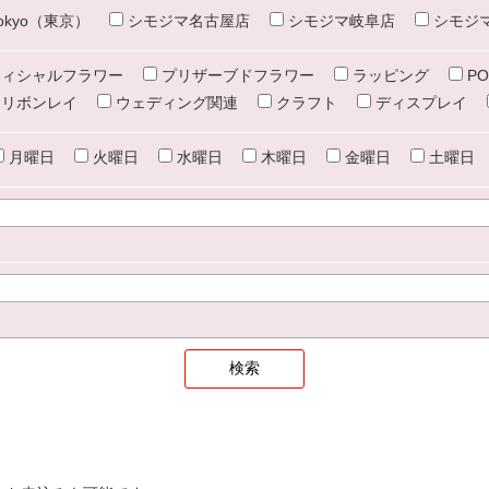
e tokyo（東京）
シモジマ名古屋店
シモジマ岐阜店
シモジ
ィシャルフラワー
プリザーブドフラワー
ラッピング
PO
リボンレイ
ウェディング関連
クラフト
ディスプレイ
月曜日
火曜日
水曜日
木曜日
金曜日
土曜日