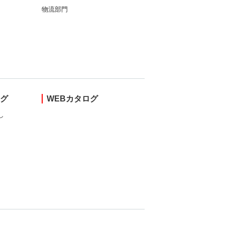
物流部門
ング
WEBカタログ
し