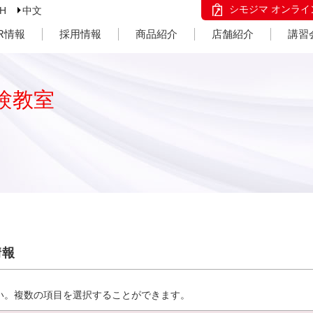
シモジマ オンライ
SH
中文
IR情報
採用情報
商品紹介
店舗紹介
講習
験教室
情報
い。複数の項目を選択することができます。