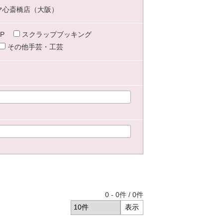
マ心斎橋店（大阪）
P
スクラップブッキング
その他手芸・工芸
0
-
0
件 /
0
件