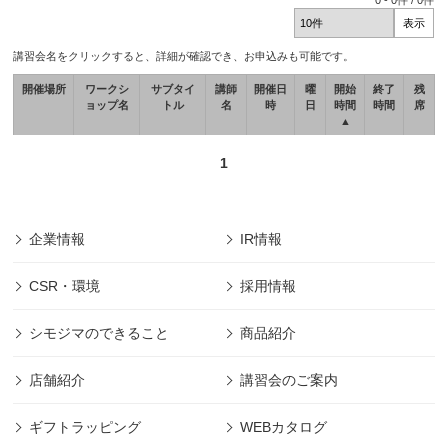
0
-
0
件 /
0
件
講習会名をクリックすると、詳細が確認でき、お申込みも可能です。
開催場所
ワークシ
サブタイ
講師
開催日
曜
開始
終了
残
ョップ名
トル
名
時
日
時間
時間
席
▲
1
企業情報
IR情報
CSR・環境
採用情報
シモジマのできること
商品紹介
店舗紹介
講習会のご案内
ギフトラッピング
WEBカタログ