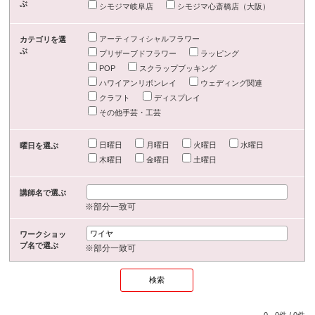
ぶ
シモジマ岐阜店
シモジマ心斎橋店（大阪）
アーティフィシャルフラワー
カテゴリを選
ぶ
プリザーブドフラワー
ラッピング
POP
スクラップブッキング
ハワイアンリボンレイ
ウェディング関連
クラフト
ディスプレイ
その他手芸・工芸
日曜日
月曜日
火曜日
水曜日
曜日を選ぶ
木曜日
金曜日
土曜日
講師名で選ぶ
※部分一致可
ワークショッ
プ名で選ぶ
※部分一致可