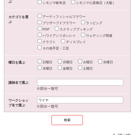
ぶ
シモジマ岐阜店
シモジマ心斎橋店（大阪）
アーティフィシャルフラワー
カテゴリを選
ぶ
プリザーブドフラワー
ラッピング
POP
スクラップブッキング
ハワイアンリボンレイ
ウェディング関連
クラフト
ディスプレイ
その他手芸・工芸
日曜日
月曜日
火曜日
水曜日
曜日を選ぶ
木曜日
金曜日
土曜日
講師名で選ぶ
※部分一致可
ワークショッ
プ名で選ぶ
※部分一致可