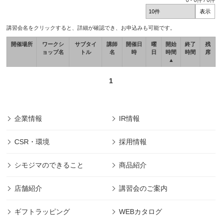
0
-
0
件 /
0
件
講習会名をクリックすると、詳細が確認でき、お申込みも可能です。
開催場所
ワークシ
サブタイ
講師
開催日
曜
開始
終了
残
ョップ名
トル
名
時
日
時間
時間
席
▲
1
企業情報
IR情報
CSR・環境
採用情報
シモジマのできること
商品紹介
店舗紹介
講習会のご案内
ギフトラッピング
WEBカタログ