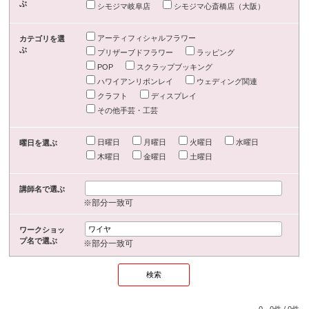
ぶ
シモジマ岐阜店
シモジマ心斎橋店（大阪）
アーティフィシャルフラワー
カテゴリを選
ぶ
プリザーブドフラワー
ラッピング
POP
スクラップブッキング
ハワイアンリボンレイ
ウェディング関連
クラフト
ディスプレイ
その他手芸・工芸
日曜日
月曜日
火曜日
水曜日
曜日を選ぶ
木曜日
金曜日
土曜日
講師名で選ぶ
※部分一致可
ワークショッ
プ名で選ぶ
※部分一致可