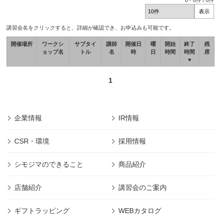
0
-
0
件 /
0
件
講習会名をクリックすると、詳細が確認でき、お申込みも可能です。
開催場所
ワークシ
サブタイ
講師
開催日
曜
開始
終了
残
ョップ名
トル
名
時
日
時間
時間
席
▼
1
企業情報
IR情報
CSR・環境
採用情報
シモジマのできること
商品紹介
店舗紹介
講習会のご案内
ギフトラッピング
WEBカタログ