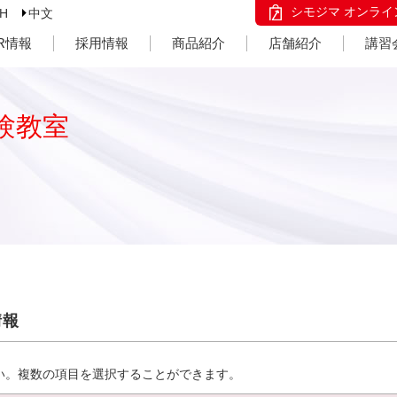
シモジマ オンライ
SH
中文
IR情報
採用情報
商品紹介
店舗紹介
講習
験教室
情報
い。複数の項目を選択することができます。