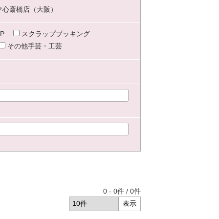
マ心斎橋店（大阪）
P
スクラップブッキング
その他手芸・工芸
0
-
0
件 /
0
件