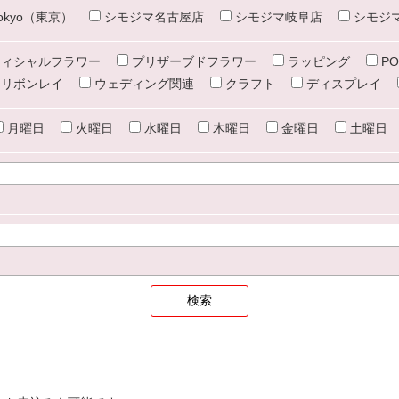
e tokyo（東京）
シモジマ名古屋店
シモジマ岐阜店
シモジ
ィシャルフラワー
プリザーブドフラワー
ラッピング
PO
リボンレイ
ウェディング関連
クラフト
ディスプレイ
月曜日
火曜日
水曜日
木曜日
金曜日
土曜日