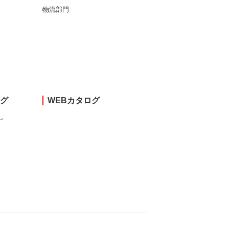
物流部門
ング
WEBカタログ
し