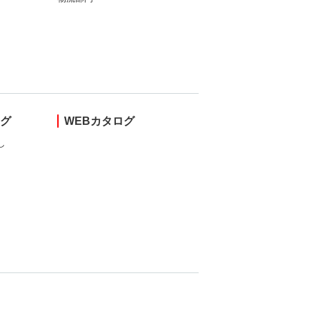
ング
WEBカタログ
し