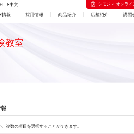
シモジマ オンライ
SH
中文
IR情報
採用情報
商品紹介
店舗紹介
講習
験教室
情報
い。複数の項目を選択することができます。