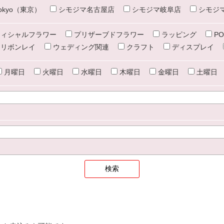
e tokyo（東京）
シモジマ名古屋店
シモジマ岐阜店
シモジ
ィシャルフラワー
プリザーブドフラワー
ラッピング
PO
リボンレイ
ウェディング関連
クラフト
ディスプレイ
月曜日
火曜日
水曜日
木曜日
金曜日
土曜日