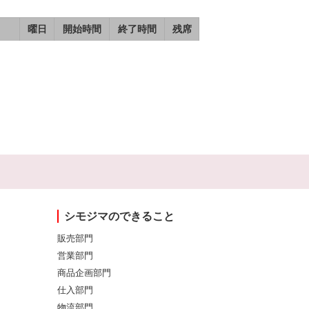
曜日
開始時間
終了時間
残席
シモジマのできること
販売部門
営業部門
商品企画部門
仕入部門
物流部門