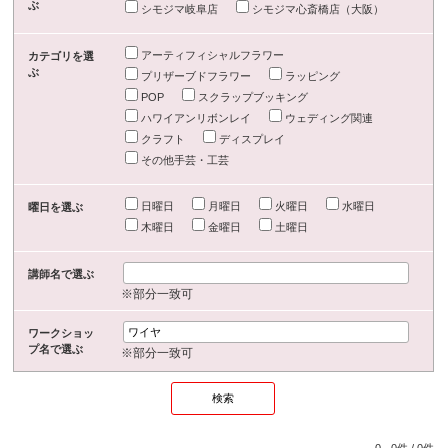
ぶ
シモジマ岐阜店
シモジマ心斎橋店（大阪）
アーティフィシャルフラワー
カテゴリを選
ぶ
プリザーブドフラワー
ラッピング
POP
スクラップブッキング
ハワイアンリボンレイ
ウェディング関連
クラフト
ディスプレイ
その他手芸・工芸
日曜日
月曜日
火曜日
水曜日
曜日を選ぶ
木曜日
金曜日
土曜日
講師名で選ぶ
※部分一致可
ワークショッ
プ名で選ぶ
※部分一致可