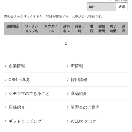
0
-
0
件 /
0
件
講習会名をクリックすると、詳細が確認でき、お申込みも可能です。
開催場所
ワークシ
サブタイ
講師
開催日
曜
開始
終了
残
ョップ名
トル
名 ▲
時
日
時間
時間
席
1
企業情報
IR情報
CSR・環境
採用情報
シモジマのできること
商品紹介
店舗紹介
講習会のご案内
ギフトラッピング
WEBカタログ