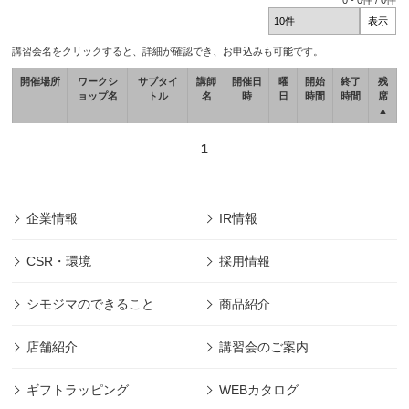
0
-
0
件 /
0
件
講習会名をクリックすると、詳細が確認でき、お申込みも可能です。
開催場所
ワークシ
サブタイ
講師
開催日
曜
開始
終了
残
ョップ名
トル
名
時
日
時間
時間
席
▲
1
企業情報
IR情報
CSR・環境
採用情報
シモジマのできること
商品紹介
店舗紹介
講習会のご案内
ギフトラッピング
WEBカタログ