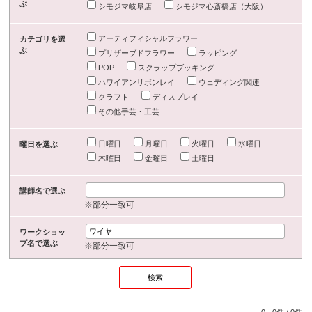
ぶ
シモジマ岐阜店
シモジマ心斎橋店（大阪）
アーティフィシャルフラワー
カテゴリを選
ぶ
プリザーブドフラワー
ラッピング
POP
スクラップブッキング
ハワイアンリボンレイ
ウェディング関連
クラフト
ディスプレイ
その他手芸・工芸
日曜日
月曜日
火曜日
水曜日
曜日を選ぶ
木曜日
金曜日
土曜日
講師名で選ぶ
※部分一致可
ワークショッ
プ名で選ぶ
※部分一致可