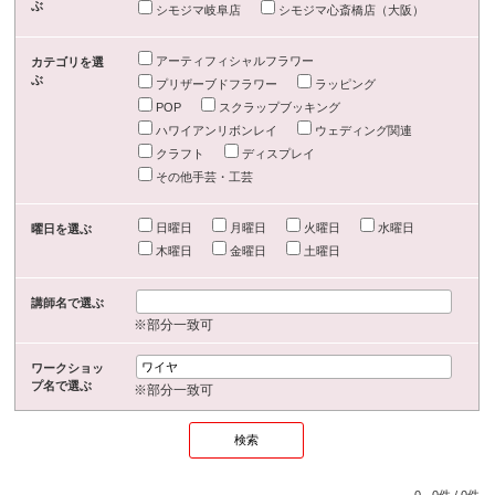
ぶ
シモジマ岐阜店
シモジマ心斎橋店（大阪）
アーティフィシャルフラワー
カテゴリを選
ぶ
プリザーブドフラワー
ラッピング
POP
スクラップブッキング
ハワイアンリボンレイ
ウェディング関連
クラフト
ディスプレイ
その他手芸・工芸
日曜日
月曜日
火曜日
水曜日
曜日を選ぶ
木曜日
金曜日
土曜日
講師名で選ぶ
※部分一致可
ワークショッ
プ名で選ぶ
※部分一致可