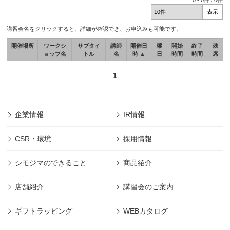
0
-
0
件 /
0
件
講習会名をクリックすると、詳細が確認でき、お申込みも可能です。
開催場所
ワークシ
サブタイ
講師
開催日
曜
開始
終了
残
ョップ名
トル
名
時 ▲
日
時間
時間
席
1
企業情報
IR情報
CSR・環境
採用情報
シモジマのできること
商品紹介
店舗紹介
講習会のご案内
ギフトラッピング
WEBカタログ