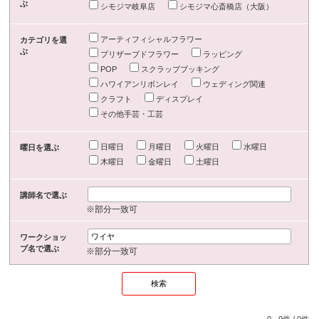
ぶ
シモジマ岐阜店
シモジマ心斎橋店（大阪）
アーティフィシャルフラワー
カテゴリを選
ぶ
プリザーブドフラワー
ラッピング
POP
スクラップブッキング
ハワイアンリボンレイ
ウェディング関連
クラフト
ディスプレイ
その他手芸・工芸
日曜日
月曜日
火曜日
水曜日
曜日を選ぶ
木曜日
金曜日
土曜日
講師名で選ぶ
※部分一致可
ワークショッ
プ名で選ぶ
※部分一致可