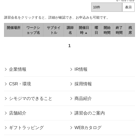
0
-
0
件 /
0
件
講習会名をクリックすると、詳細が確認でき、お申込みも可能です。
開催場所
ワークシ
サブタイ
講師
開催日
曜
開始
終了
残
ョップ名
トル
名
時 ▲
日
時間
時間
席
1
企業情報
IR情報
CSR・環境
採用情報
シモジマのできること
商品紹介
店舗紹介
講習会のご案内
ギフトラッピング
WEBカタログ